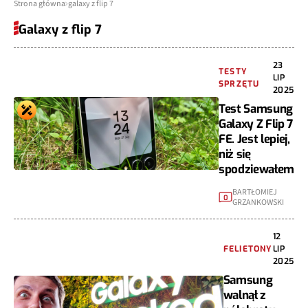
Strona główna
galaxy z flip 7
Galaxy z flip 7
23
TESTY
LIP
SPRZĘTU
2025
Test Samsung
Galaxy Z Flip 7
FE. Jest lepiej,
niż się
spodziewałem
BARTŁOMIEJ
0
GRZANKOWSKI
12
FELIETONY
LIP
2025
Samsung
walnął z