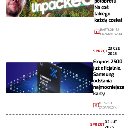
półobrotu.
Na coś
takiego
każdy czekał
BARTŁOMIEJ
13
GRZANKOWSKI
23 CZE
SPRZĘT
2025
Exynos 2500
już oficjalnie.
Samsung
odsłania
najmocniejsze
karty
MIESZKO
0
ZAGAŃCZYK
02 LUT
SPRZĘT
2025