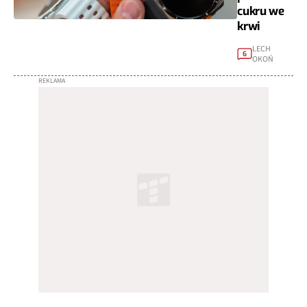
cukru we
krwi
LECH
6
OKOŃ