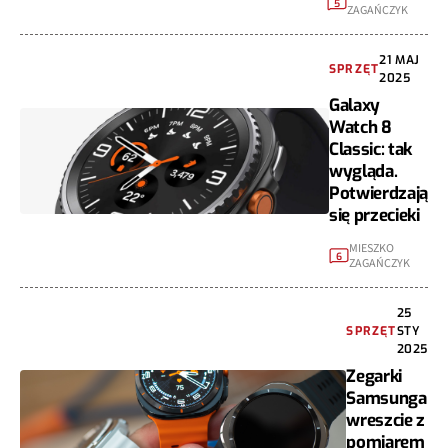
5
ZAGAŃCZYK
21 MAJ
SPRZĘT
2025
Galaxy
Watch 8
Classic: tak
wygląda.
Potwierdzają
się przecieki
MIESZKO
6
ZAGAŃCZYK
25
SPRZĘT
STY
2025
Zegarki
Samsunga
wreszcie z
pomiarem