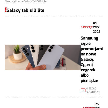
Strona główna
Galaxy Tab S10 Lite
Galaxy tab s10 lite
04
SPRZĘT
WRZ
2025
Samsung
sypie
promocjami
na nowe
Galaxy.
Zgarnij
zegarek
albo
pieniądze
MIESZKO
1
ZAGAŃCZYK
25