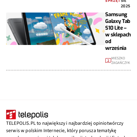
SPRZĘT
SIE
2025
Samsung
Galaxy Tab
S10 Lite –
w sklepach
od
września
MIESZKO
2
ZAGAŃCZYK
TELEPOLIS.PL to największy i najbardziej opiniotwórczy
serwis w polskim Internecie, który porusza tematykę