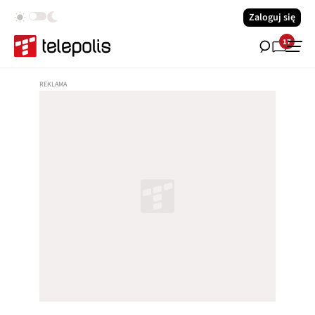
Zaloguj się
17