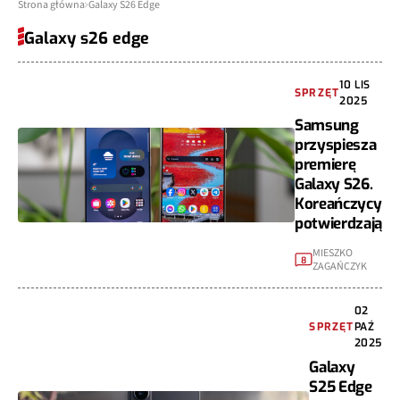
Strona główna
Galaxy S26 Edge
Galaxy s26 edge
10 LIS
SPRZĘT
2025
Samsung
przyspiesza
premierę
Galaxy S26.
Koreańczycy
potwierdzają
MIESZKO
8
ZAGAŃCZYK
02
SPRZĘT
PAŹ
2025
Galaxy
S25 Edge