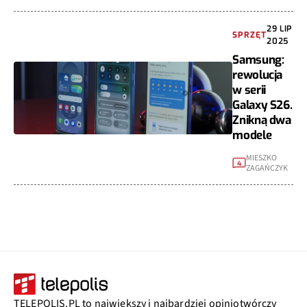
29 LIP
SPRZĘT
2025
Samsung:
rewolucja
w serii
Galaxy S26.
Znikną dwa
modele
MIESZKO
4
ZAGAŃCZYK
TELEPOLIS.PL to największy i najbardziej opiniotwórczy