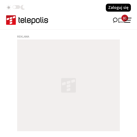
Zaloguj się
33