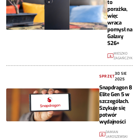
to
porażka,
więc
wraca
pomysł na
Galaxy
S26+
MIESZKO
4
ZAGAŃCZYK
30 SIE
SPRZĘT
2025
Snapdragon 8
Elite Gen 5 w
szczegółach.
Szykuje się
potwór
wydajności
DAMIAN
0
JAROSZEWSKI