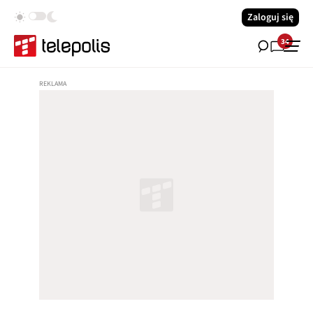
Zaloguj się
34