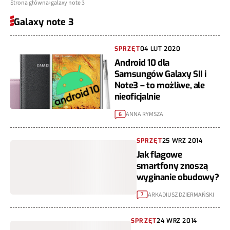
Strona główna
galaxy note 3
Galaxy note 3
SPRZĘT
04 LUT 2020
Android 10 dla
Samsungów Galaxy SII i
Note3 – to możliwe, ale
nieoficjalnie
ANNA RYMSZA
6
SPRZĘT
25 WRZ 2014
Jak flagowe
smartfony znoszą
wyginanie obudowy?
ARKADIUSZ DZIERMAŃSKI
7
SPRZĘT
24 WRZ 2014