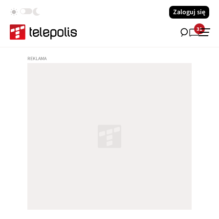
Zaloguj się
31