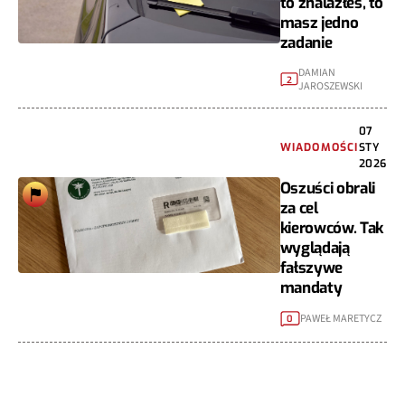
to znalazłeś, to
masz jedno
zadanie
DAMIAN
2
JAROSZEWSKI
07
WIADOMOŚCI
STY
2026
Oszuści obrali
za cel
kierowców. Tak
wyglądają
fałszywe
mandaty
PAWEŁ MARETYCZ
0