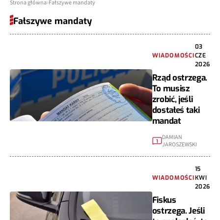
Strona główna
Fałszywe mandaty
Fałszywe mandaty
03
WIADOMOŚCI
CZE
2026
Rząd ostrzega.
To musisz
zrobić, jeśli
dostałeś taki
mandat
DAMIAN
1
JAROSZEWSKI
15
WIADOMOŚCI
KWI
2026
Fiskus
ostrzega. Jeśli