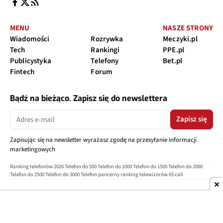
MENU
NASZE STRONY
Wiadomości
Rozrywka
Meczyki.pl
Tech
Rankingi
PPE.pl
Publicystyka
Telefony
Bet.pl
Fintech
Forum
Bądź na bieżąco. Zapisz się do newslettera
Zapisz się
Zapisując się na newsletter wyrażasz zgodę na przesyłanie informacji
marketingowych
Ranking telefonów 2026
Telefon do 500
Telefon do 1000
Telefon do 1500
Telefon do 2000
Telefon do 2500
Telefon do 3000
Telefon pancerny
ranking telewizorów 65 cali
O nas
Reklama
Regulamin
Polityka prywatności
Kontakt
Ustawienia prywatności