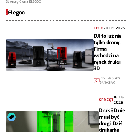
Strona główna
ELEGOO
Elegoo
TECH
20 LIS 2025
DJI to już nie
tylko drony.
Firma
wchodzi na
rynek druku
3D
PRZEMYSŁAW
0
BANASIAK
18 LIS
SPRZĘT
2025
Druk 3D nie
musi być
drogi. Dziś
drukarkę