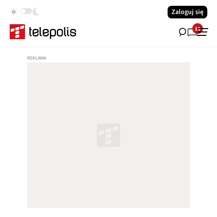
Zaloguj się
13