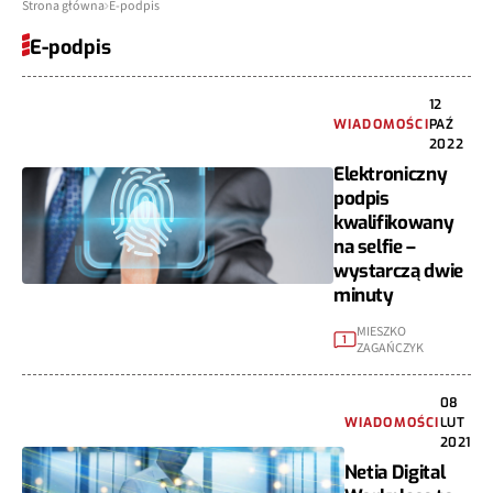
Strona główna
E-podpis
E-podpis
12
WIADOMOŚCI
PAŹ
2022
Elektroniczny
podpis
kwalifikowany
na selfie –
wystarczą dwie
minuty
MIESZKO
1
ZAGAŃCZYK
08
WIADOMOŚCI
LUT
2021
Netia Digital