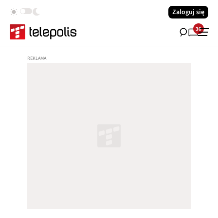
Zaloguj się
30