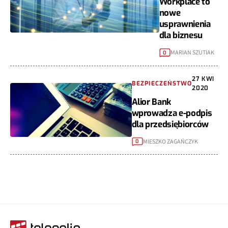
Workplace to
nowe
usprawnienia
dla biznesu
MARIAN SZUTIAK
0
27 KWI
BEZPIECZEŃSTWO
2020
Alior Bank
wprowadza e-podpis
dla przedsiębiorców
MIESZKO ZAGAŃCZYK
0