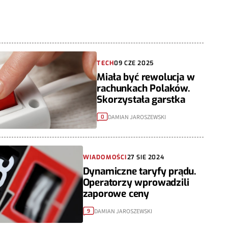
TECH
09 CZE 2025
Miała być rewolucja w
rachunkach Polaków.
Skorzystała garstka
DAMIAN JAROSZEWSKI
0
WIADOMOŚCI
27 SIE 2024
Dynamiczne taryfy prądu.
Operatorzy wprowadzili
zaporowe ceny
DAMIAN JAROSZEWSKI
9