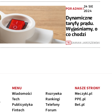
24 SIE
PORADNIKI
2024
Dynamiczne
taryfy prądu.
Wyjaśniamy, o
co chodzi
DAMIAN JAROSZEWSKI
16
MENU
NASZE STRONY
Wiadomości
Rozrywka
Meczyki.pl
Tech
Rankingi
PPE.pl
y
Publicystyka
Telefony
Bet.pl
Fintech
Forum