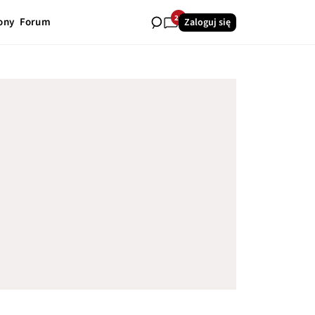
21
ony
Forum
Zaloguj się