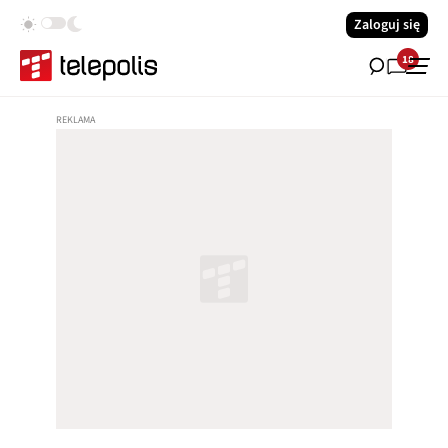
Zaloguj się
18