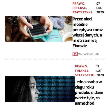
PRAWO,
07
FINANSE,
GRU
STATYSTYKI
2020
Przez sieci
mobilne
przepływa coraz
więcej danych, a
mistrzami są
Finowie
MARIAN SZUTIAK
14
PRAWO,
13
FINANSE,
LUT
STATYSTYKI
2020
Jedna osoba w
ciągu roku
produkuje dane
warte tyle, co
samochód