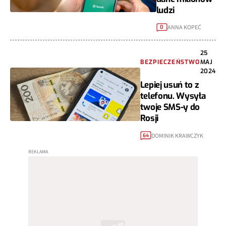
ludzi
ANNA KOPEĆ
0
25
BEZPIECZEŃSTWO
MAJ
2024
Lepiej usuń to z
telefonu. Wysyła
twoje SMS-y do
Rosji
DOMINIK KRAWCZYK
64