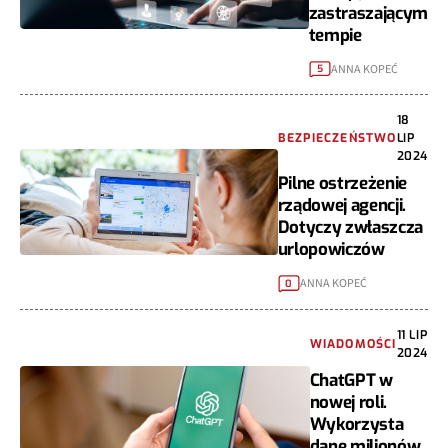
zastraszającym
tempie
ANNA KOPEĆ
5
18
BEZPIECZEŃSTWO
LIP
2024
Pilne ostrzeżenie
rządowej agencji.
Dotyczy zwłaszcza
urlopowiczów
ANNA KOPEĆ
0
11 LIP
WIADOMOŚCI
2024
ChatGPT w
nowej roli.
Wykorzysta
dane milionów