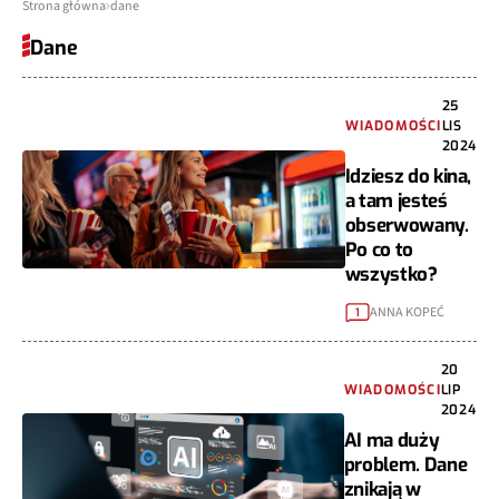
Strona główna
dane
Dane
25
WIADOMOŚCI
LIS
2024
Idziesz do kina,
a tam jesteś
obserwowany.
Po co to
wszystko?
ANNA KOPEĆ
1
20
WIADOMOŚCI
LIP
2024
AI ma duży
problem. Dane
znikają w