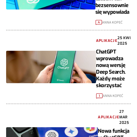
bezsensownie
się wypowiada
ANNA KOPEĆ
4
25 KWI
APLIKACJE
2025
ChatGPT
wprowadza
nową wersję
Deep Search.
Każdy może
skorzystać
ANNA KOPEĆ
1
27
APLIKACJE
MAR
2025
Nowa funkcja