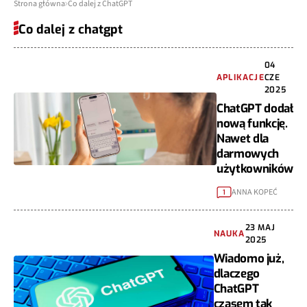
Strona główna
Co dalej z ChatGPT
Co dalej z chatgpt
04
APLIKACJE
CZE
2025
ChatGPT dodał
nową funkcję.
Nawet dla
darmowych
użytkowników
ANNA KOPEĆ
1
23 MAJ
NAUKA
2025
Wiadomo już,
dlaczego
ChatGPT
czasem tak