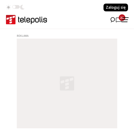
Zaloguj się
21