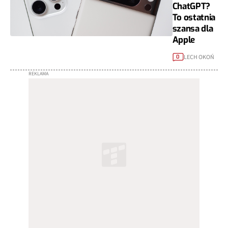
ChatGPT?
To ostatnia
szansa dla
Apple
LECH OKOŃ
0