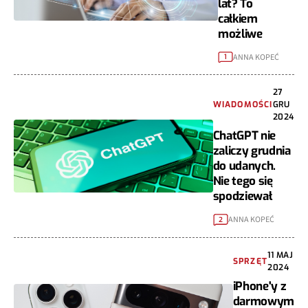
lat? To
całkiem
możliwe
ANNA KOPEĆ
1
27
WIADOMOŚCI
GRU
2024
ChatGPT nie
zaliczy grudnia
do udanych.
Nie tego się
spodziewał
ANNA KOPEĆ
2
11 MAJ
SPRZĘT
2024
iPhone'y z
darmowym