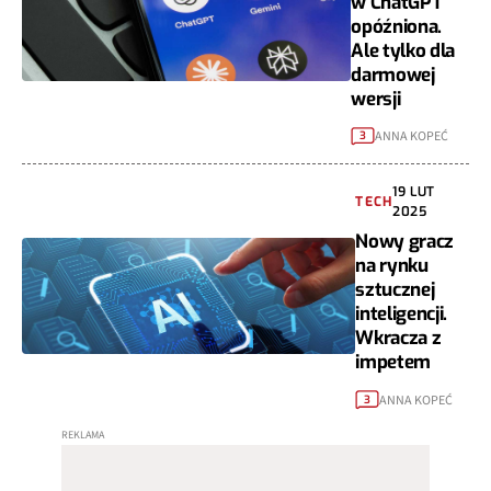
w ChatGPT
opóźniona.
Ale tylko dla
darmowej
wersji
ANNA KOPEĆ
3
19 LUT
TECH
2025
Nowy gracz
na rynku
sztucznej
inteligencji.
Wkracza z
impetem
ANNA KOPEĆ
3