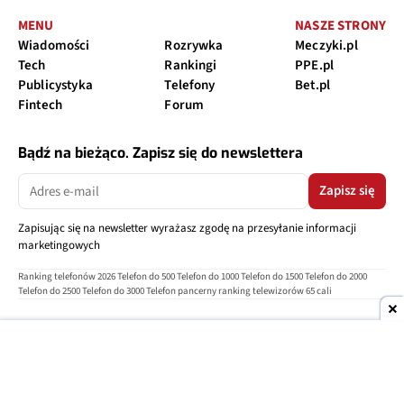
MENU
NASZE STRONY
Wiadomości
Rozrywka
Meczyki.pl
Tech
Rankingi
PPE.pl
Publicystyka
Telefony
Bet.pl
Fintech
Forum
Bądź na bieżąco. Zapisz się do newslettera
Zapisz się
Zapisując się na newsletter wyrażasz zgodę na przesyłanie informacji
marketingowych
Ranking telefonów 2026
Telefon do 500
Telefon do 1000
Telefon do 1500
Telefon do 2000
Telefon do 2500
Telefon do 3000
Telefon pancerny
ranking telewizorów 65 cali
O nas
Reklama
Regulamin
Polityka prywatności
Kontakt
Ustawienia prywatności
Copyright © 2004-2026
TELEPOLIS.PL