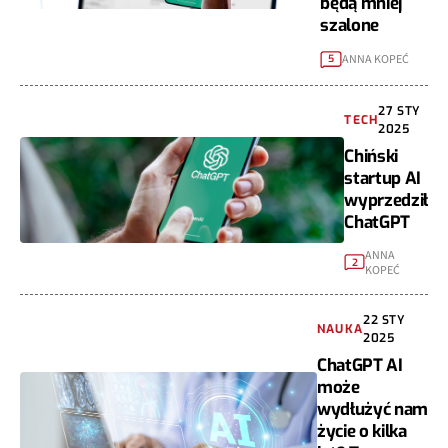
będą mniej
szalone
ANNA KOPEĆ
5
27 STY
TECH
2025
Chiński
startup AI
wyprzedził
ChatGPT
ANNA
2
KOPEĆ
22 STY
NAUKA
2025
ChatGPT AI
może
wydłużyć nam
życie o kilka