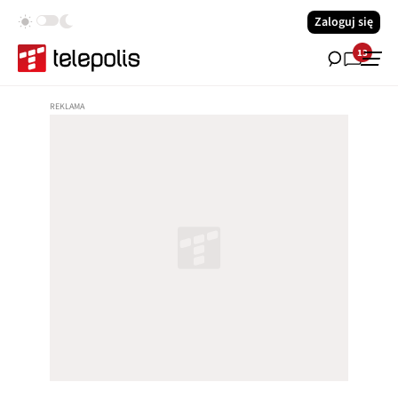
Zaloguj się
13