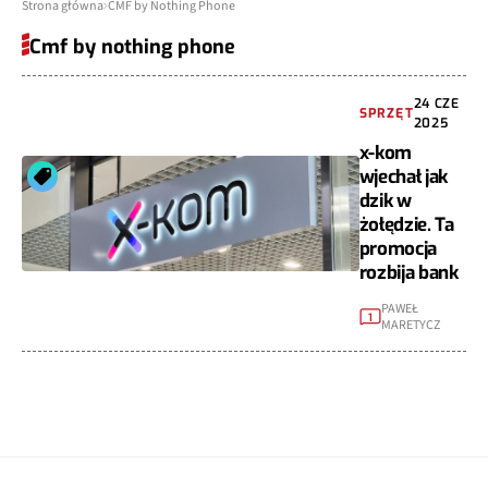
Strona główna
CMF by Nothing Phone
Cmf by nothing phone
24 CZE
SPRZĘT
2025
x-kom
wjechał jak
dzik w
żołędzie. Ta
promocja
rozbija bank
PAWEŁ
1
MARETYCZ