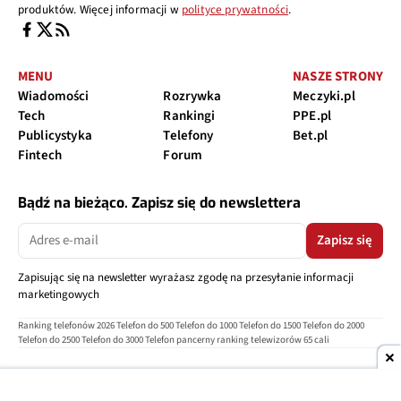
produktów. Więcej informacji w
polityce prywatności
.
MENU
NASZE STRONY
Wiadomości
Rozrywka
Meczyki.pl
Tech
Rankingi
PPE.pl
Publicystyka
Telefony
Bet.pl
Fintech
Forum
Bądź na bieżąco. Zapisz się do newslettera
Zapisz się
Zapisując się na newsletter wyrażasz zgodę na przesyłanie informacji
marketingowych
Ranking telefonów 2026
Telefon do 500
Telefon do 1000
Telefon do 1500
Telefon do 2000
Telefon do 2500
Telefon do 3000
Telefon pancerny
ranking telewizorów 65 cali
O nas
Reklama
Regulamin
Polityka prywatności
Kontakt