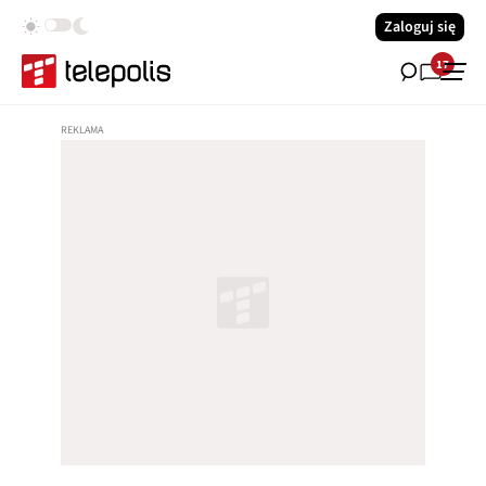
Zaloguj się
17