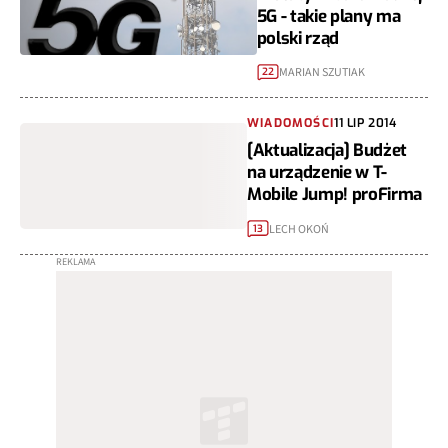
5G - takie plany ma
polski rząd
MARIAN SZUTIAK
22
WIADOMOŚCI
11 LIP 2014
[Aktualizacja] Budżet
na urządzenie w T-
Mobile Jump! proFirma
LECH OKOŃ
13