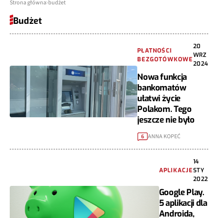
Strona główna
budżet
Budżet
20
PŁATNOŚCI
WRZ
BEZGOTÓWKOWE
2024
Nowa funkcja
bankomatów
ułatwi życie
Polakom. Tego
jeszcze nie było
ANNA KOPEĆ
6
14
APLIKACJE
STY
2022
Google Play.
5 aplikacji dla
Androida,