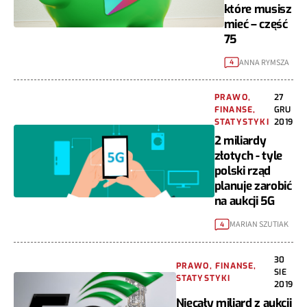
które musisz
mieć – część
75
ANNA RYMSZA
4
PRAWO,
27
FINANSE,
GRU
STATYSTYKI
2019
2 miliardy
złotych - tyle
polski rząd
planuje zarobić
na aukcji 5G
MARIAN SZUTIAK
4
30
PRAWO, FINANSE,
SIE
STATYSTYKI
2019
Niecały miliard z aukcji