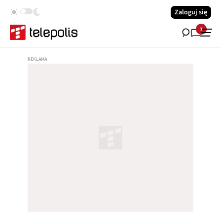
Zaloguj się
7