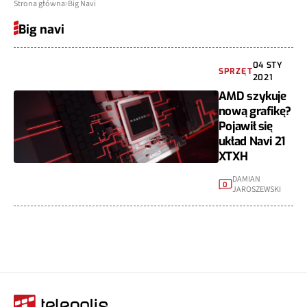
Strona główna
Big Navi
Big navi
04 STY
SPRZĘT
2021
AMD szykuje
nową grafikę?
Pojawił się
układ Navi 21
XTXH
DAMIAN
0
JAROSZEWSKI