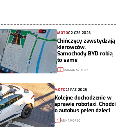
MOTO
02 CZE 2026
Chińczycy zawstydzają
kierowców.
Samochody BYD robią
to same
MARIAN SZUTIAK
2
MOTO
21 PAŹ 2025
Kolejne dochodzenie w
sprawie robotaxi. Chodzi
o autobus pełen dzieci
ANNA KOPEĆ
0