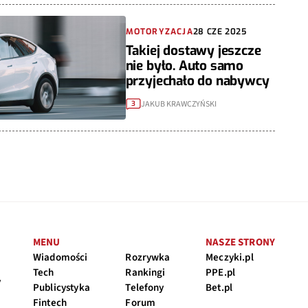
MOTORYZACJA
28 CZE 2025
Takiej dostawy jeszcze
nie było. Auto samo
przyjechało do nabywcy
JAKUB KRAWCZYŃSKI
3
MENU
NASZE STRONY
Wiadomości
Rozrywka
Meczyki.pl
Tech
Rankingi
PPE.pl
y
Publicystyka
Telefony
Bet.pl
Fintech
Forum