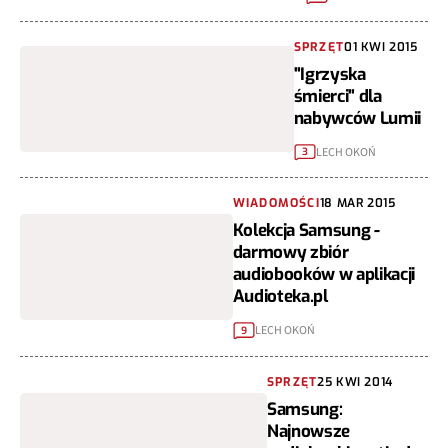
SPRZĘT
01 KWI 2015
"Igrzyska
śmierci" dla
nabywców Lumii
LECH OKOŃ
3
WIADOMOŚCI
18 MAR 2015
Kolekcja Samsung -
darmowy zbiór
audiobooków w aplikacji
Audioteka.pl
LECH OKOŃ
9
SPRZĘT
25 KWI 2014
Samsung:
Najnowsze