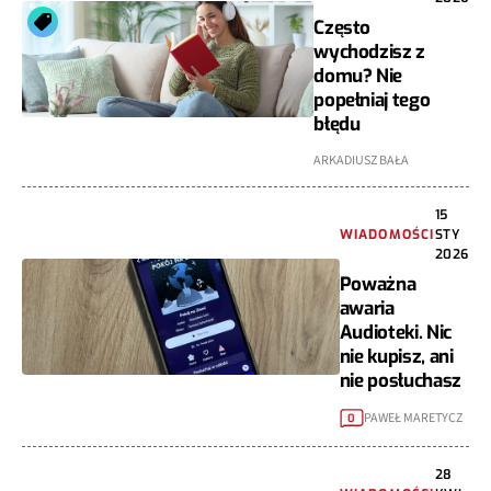
Często
wychodzisz z
domu? Nie
popełniaj tego
błędu
ARKADIUSZ BAŁA
15
WIADOMOŚCI
STY
2026
Poważna
awaria
Audioteki. Nic
nie kupisz, ani
nie posłuchasz
PAWEŁ MARETYCZ
0
28