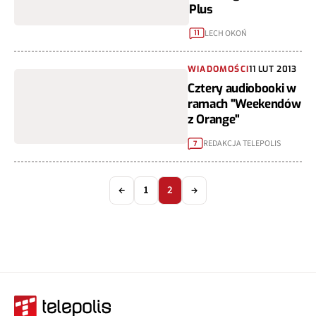
Plus
LECH OKOŃ
11
WIADOMOŚCI
11 LUT 2013
Cztery audiobooki w
ramach "Weekendów
z Orange"
REDAKCJA TELEPOLIS
7
←
1
2
→