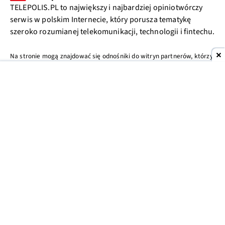
TELEPOLIS.PL to największy i najbardziej opiniotwórczy
serwis w polskim Internecie, który porusza tematykę
szeroko rozumianej telekomunikacji, technologii i fintechu.
Na stronie mogą znajdować się odnośniki do witryn partnerów, którzy
wspierają jej działalność poprzez dzielenie się zyskiem ze sprzedanych
produktów. Więcej informacji w
polityce prywatności
.
MENU
NASZE STRONY
Wiadomości
Rozrywka
Meczyki.pl
Tech
Rankingi
PPE.pl
Publicystyka
Telefony
Bet.pl
Fintech
Forum
Bądź na bieżąco. Zapisz się do newslettera
Zapisz się