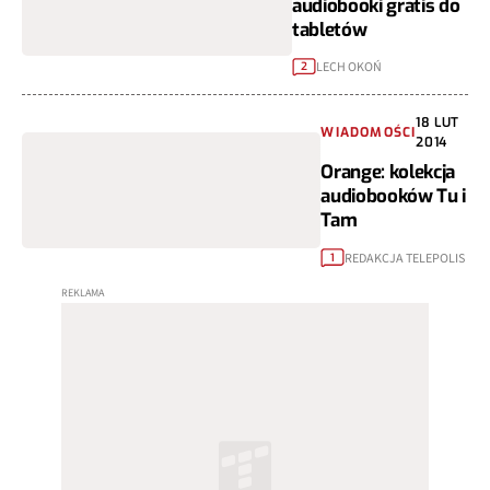
audiobooki gratis do
tabletów
LECH OKOŃ
2
18 LUT
WIADOMOŚCI
2014
Orange: kolekcja
audiobooków Tu i
Tam
REDAKCJA TELEPOLIS
1