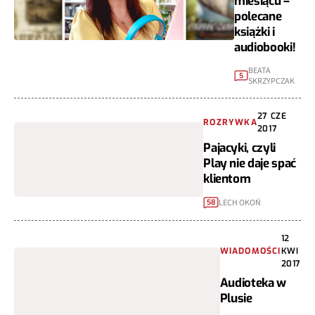
miesiącu –
polecane
książki i
audiobooki!
BEATA
5
SKRZYPCZAK
27 CZE
ROZRYWKA
2017
Pajacyki, czyli
Play nie daje spać
klientom
LECH OKOŃ
58
12
WIADOMOŚCI
KWI
2017
Audioteka w
Plusie