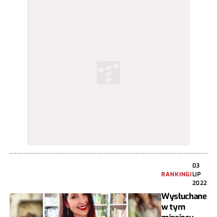
03
RANKINGI
LIP
2022
Wysłuchane
w tym