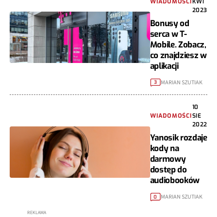
WIADOMOŚCI
KWI
2023
Bonusy od
serca w T-
Mobile. Zobacz,
co znajdziesz w
aplikacji
MARIAN SZUTIAK
3
10
WIADOMOŚCI
SIE
2022
Yanosik rozdaje
kody na
darmowy
dostęp do
audiobooków
MARIAN SZUTIAK
0