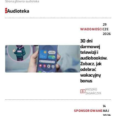
Strona główna
audioteka
Audioteka
29
WIADOMOŚCI
CZE
2026
30 dni
darmowej
telewizji i
audiobooków.
Zobacz, jak
odebrać
wakacyjny
bonus
MIESZKO
0
ZAGAŃCZYK
14
SPONSOROWANE
MAJ
2026