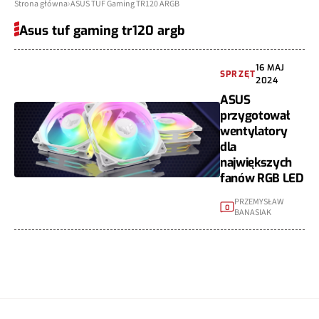
Strona główna
ASUS TUF Gaming TR120 ARGB
Asus tuf gaming tr120 argb
16 MAJ
SPRZĘT
2024
ASUS
przygotował
wentylatory
dla
największych
fanów RGB LED
PRZEMYSŁAW
0
BANASIAK