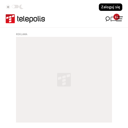
Zaloguj się
11