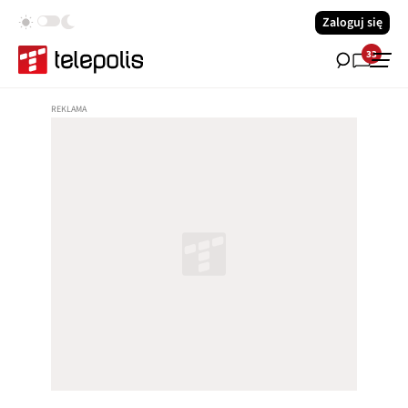
Zaloguj się
33