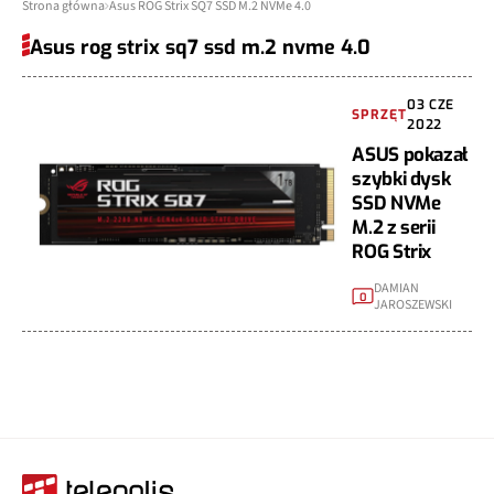
Strona główna
Asus ROG Strix SQ7 SSD M.2 NVMe 4.0
Asus rog strix sq7 ssd m.2 nvme 4.0
03 CZE
SPRZĘT
2022
ASUS pokazał
szybki dysk
SSD NVMe
M.2 z serii
ROG Strix
DAMIAN
0
JAROSZEWSKI