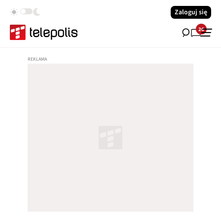
Zaloguj się
26