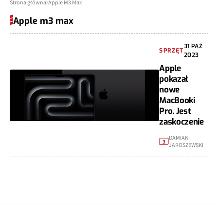
Strona główna
Apple M3 Max
Apple m3 max
31 PAŹ
SPRZĘT
2023
Apple
pokazał
nowe
MacBooki
Pro. Jest
zaskoczenie
DAMIAN
3
JAROSZEWSKI