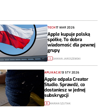
TECH
17 MAR 2026
Apple kupuje polską
spółkę. To dobra
wiadomość dla pewnej
grupy
DAMIAN JAROSZEWSKI
1
APLIKACJE
13 STY 2026
Apple odpala Creator
Studio. Sprawdź, co
dostaniesz w jednej
subskrypcji
MARIAN SZUTIAK
0