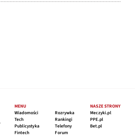
MENU
NASZE STRONY
Wiadomości
Rozrywka
Meczyki.pl
Tech
Rankingi
PPE.pl
y
Publicystyka
Telefony
Bet.pl
Fintech
Forum