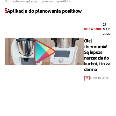
Strona główna
aplikacje do planowania posiłków
Aplikacje do planowania posiłków
27
PORADNIKI
MAR
2022
Olej
thermomix!
Są lepsze
narzędzia do
kuchni, i to za
darmo
ANNA RYMSZA
15