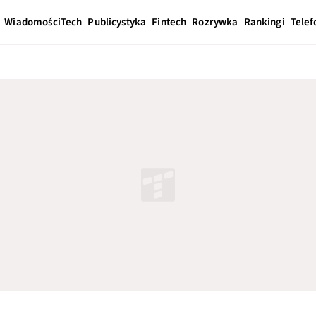
Wiadomości
Tech
Publicystyka
Fintech
Rozrywka
Rankingi
Telef