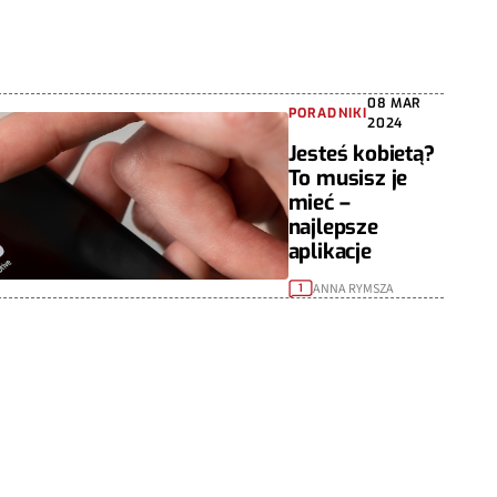
08 MAR
PORADNIKI
2024
Jesteś kobietą?
To musisz je
mieć –
najlepsze
aplikacje
ANNA RYMSZA
1