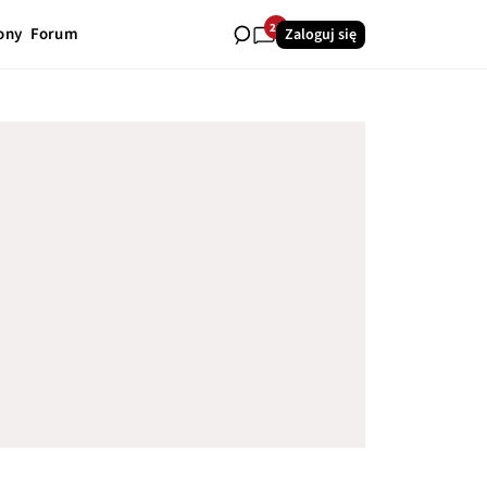
28
ony
Forum
Zaloguj się