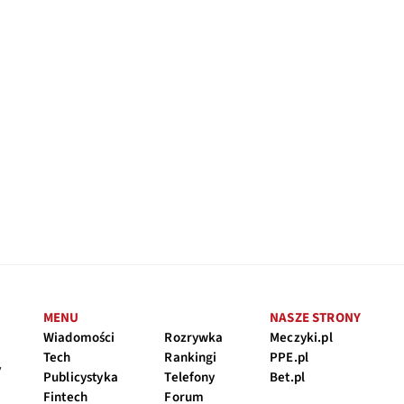
MENU
NASZE STRONY
Wiadomości
Rozrywka
Meczyki.pl
Tech
Rankingi
PPE.pl
y
Publicystyka
Telefony
Bet.pl
Fintech
Forum