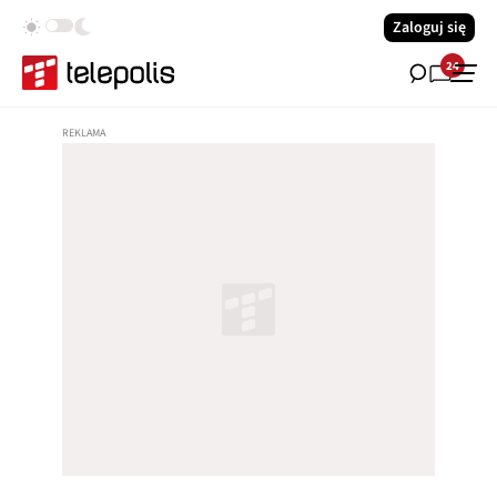
Zaloguj się
24