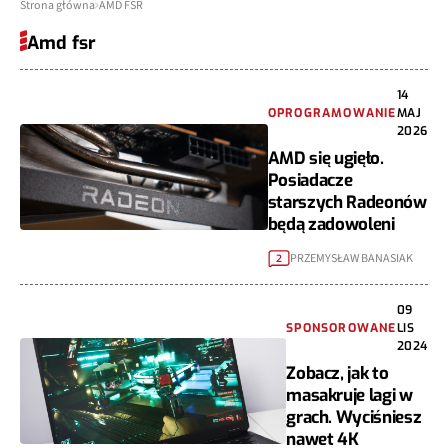
Strona główna
AMD FSR
Amd fsr
14
OPROGRAMOWANIE
MAJ
2026
AMD się ugięło.
Posiadacze
starszych Radeonów
będą zadowoleni
PRZEMYSŁAW BANASIAK
2
09
SPONSOROWANE
LIS
2024
Zobacz, jak to
masakruje lagi w
grach. Wyciśniesz
nawet 4K