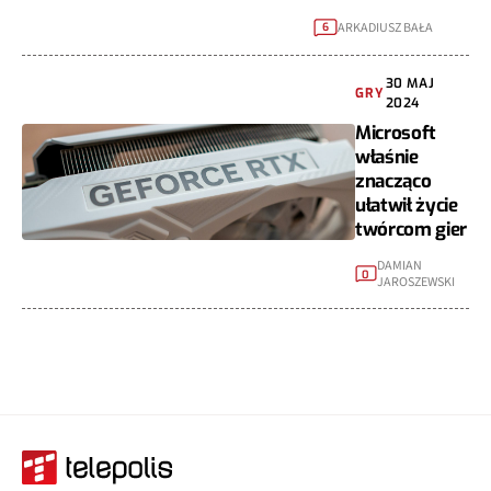
ARKADIUSZ BAŁA
6
30 MAJ
GRY
2024
Microsoft
właśnie
znacząco
ułatwił życie
twórcom gier
DAMIAN
0
JAROSZEWSKI