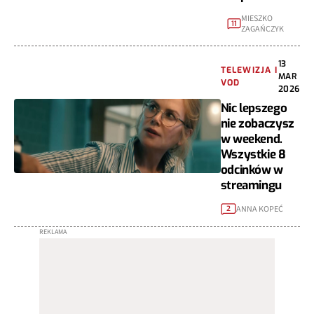
MIESZKO
11
ZAGAŃCZYK
13
TELEWIZJA I
MAR
VOD
2026
Nic lepszego
nie zobaczysz
w weekend.
Wszystkie 8
odcinków w
streamingu
ANNA KOPEĆ
2