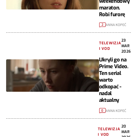
weekendowy
maraton.
Robi furorę
ANNA KOPEĆ
2
23
TELEWIZJA
MAR
I VOD
2026
Ukryli go na
Prime Video.
Ten serial
warto
odkopać -
nadal
aktualny
ANNA KOPEĆ
0
20
TELEWIZJA
MAR
I VOD