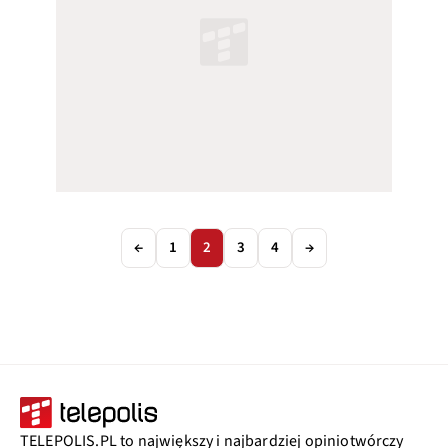
←
1
2
3
4
→
TELEPOLIS.PL to największy i najbardziej opiniotwórczy