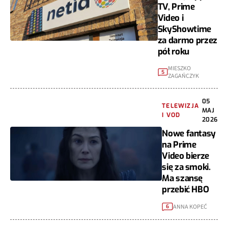
TV, Prime
Video i
SkyShowtime
za darmo przez
pół roku
MIESZKO
5
ZAGAŃCZYK
05
TELEWIZJA
MAJ
I VOD
2026
Nowe fantasy
na Prime
Video bierze
się za smoki.
Ma szansę
przebić HBO
ANNA KOPEĆ
6