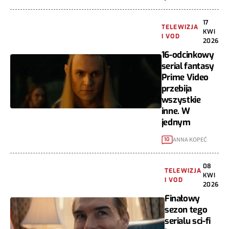
17
TELEWIZJA
KWI
I VOD
2026
16-odcinkowy
serial fantasy
Prime Video
przebija
wszystkie
inne. W
jednym
ANNA KOPEĆ
10
08
TELEWIZJA
KWI
I VOD
2026
Finałowy
sezon tego
serialu sci-fi