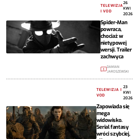
26
TELEWIZJA
KWI
I VOD
2026
Spider-Man
powraca,
chociaż w
nietypowej
wersji. Trailer
zachwyca
DAMIAN
1
JAROSZEWSKI
23
TELEWIZJA I
KWI
VOD
2026
Zapowiada się
mega
widowisko.
Serial fantasy
wróci szybciej,