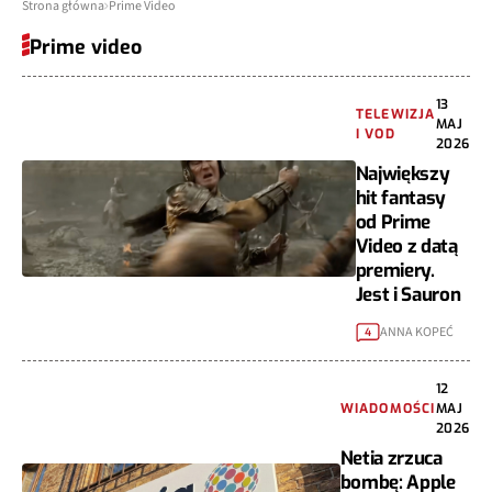
Strona główna
Prime Video
Prime video
13
TELEWIZJA
MAJ
I VOD
2026
Największy
hit fantasy
od Prime
Video z datą
premiery.
Jest i Sauron
ANNA KOPEĆ
4
12
WIADOMOŚCI
MAJ
2026
Netia zrzuca
bombę: Apple