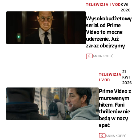
TELEWIZJA I VOD
KWI
2026
Wysokobudżetowy
serial od Prime
Video to mocne
uderzenie. Już
zaraz obejrzymy
ANNA KOPEĆ
0
21
TELEWIZJA
KWI
I VOD
2026
Prime Video z
murowanym
hitem. Fani
thrillerów nie
będą w nocy
spać
ANNA KOPEĆ
0