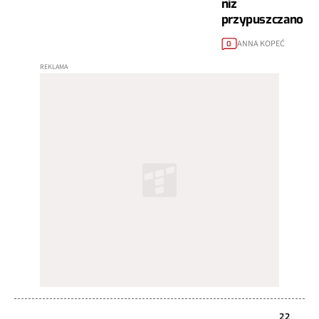
niż
przypuszczano
ANNA KOPEĆ
0
22