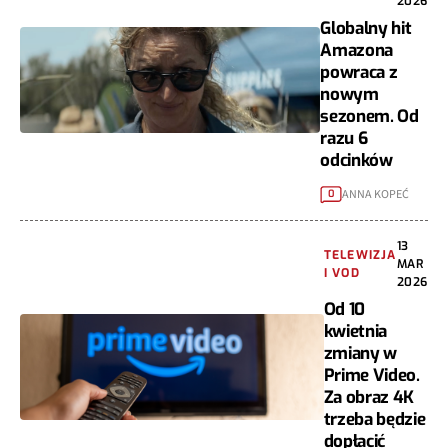
2026
Globalny hit
Amazona
powraca z
nowym
sezonem. Od
razu 6
odcinków
ANNA KOPEĆ
0
13
TELEWIZJA
MAR
I VOD
2026
Od 10
kwietnia
zmiany w
Prime Video.
Za obraz 4K
trzeba będzie
dopłacić