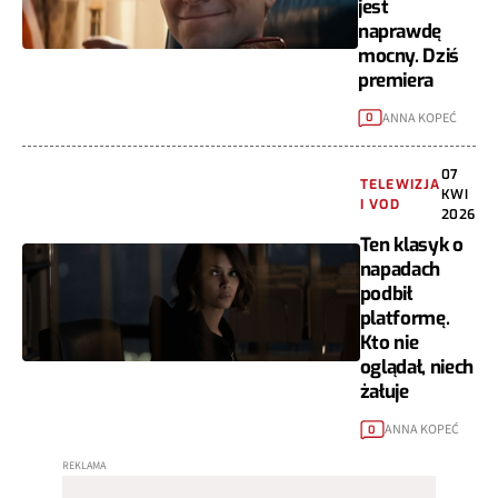
jest
naprawdę
mocny. Dziś
premiera
ANNA KOPEĆ
0
07
TELEWIZJA
KWI
I VOD
2026
Ten klasyk o
napadach
podbił
platformę.
Kto nie
oglądał, niech
żałuje
ANNA KOPEĆ
0