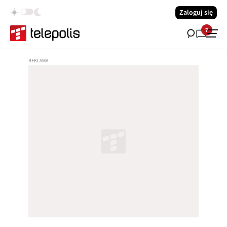
Zaloguj się
7