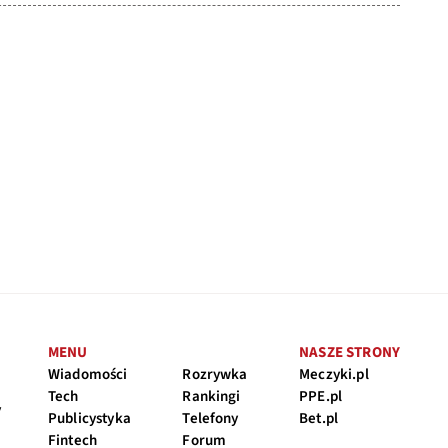
MENU
NASZE STRONY
Wiadomości
Rozrywka
Meczyki.pl
Tech
Rankingi
PPE.pl
y
Publicystyka
Telefony
Bet.pl
Fintech
Forum