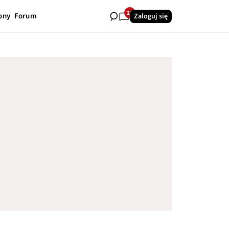
25
ony
Forum
Zaloguj się