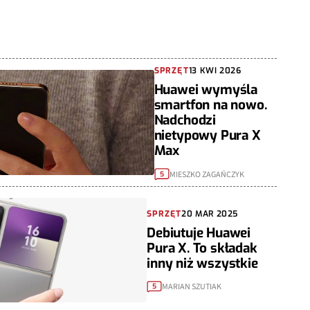
SPRZĘT
13 KWI 2026
Huawei wymyśla
smartfon na nowo.
Nadchodzi
nietypowy Pura X
Max
MIESZKO ZAGAŃCZYK
5
SPRZĘT
20 MAR 2025
Debiutuje Huawei
Pura X. To składak
inny niż wszystkie
MARIAN SZUTIAK
5