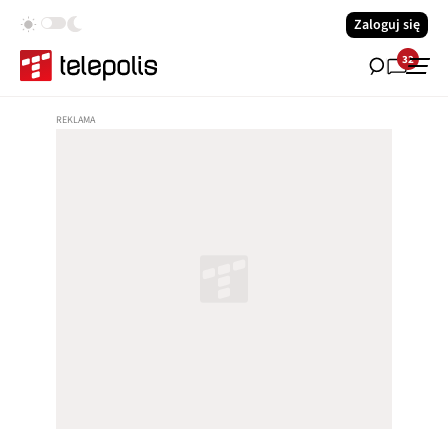
Zaloguj się
32