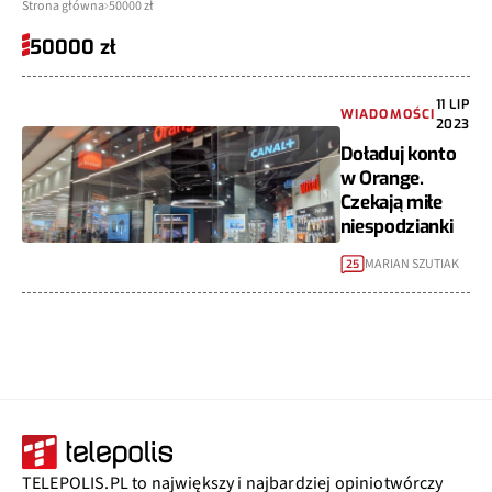
Strona główna
50000 zł
50000 zł
11 LIP
WIADOMOŚCI
2023
Doładuj konto
w Orange.
Czekają miłe
niespodzianki
MARIAN SZUTIAK
25
TELEPOLIS.PL to największy i najbardziej opiniotwórczy