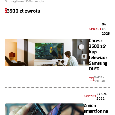
Strona główna
3500 zł zwrotu
3500 zł zwrotu
04
SPRZĘT
LIS
2025
Chcesz
3500 zł?
Kup
telewizor
Samsung
OLED
MARIAN
0
SZUTIAK
27 CZE
SPRZĘT
2022
Zmień
smartfon na