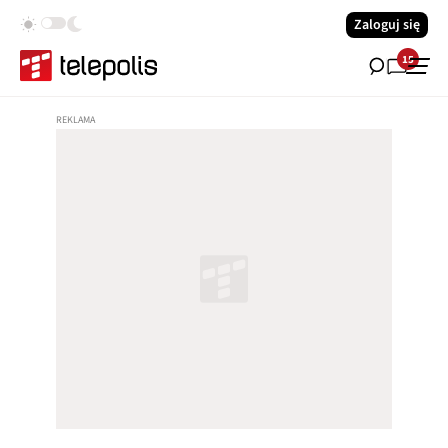
Zaloguj się
15