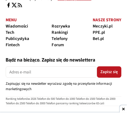
MENU
NASZE STRONY
Wiadomości
Rozrywka
Meczyki.pl
Tech
Rankingi
PPE.pl
Publicystyka
Telefony
Bet.pl
Fintech
Forum
Bądź na bieżąco. Zapisz się do newslettera
Zapisz się
Zapisując się na newsletter wyrażasz zgodę na przesyłanie informacji
marketingowych
Ranking telefonów 2026
Telefon do 500
Telefon do 1000
Telefon do 1500
Telefon do 2000
Telefon do 2500
Telefon do 3000
Telefon pancerny
ranking telewizorów 65 cali
O nas
Reklama
Regulamin
Polityka prywatności
Kontakt
Ustawienia prywatności