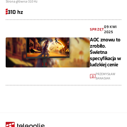
Strona główna
310 Hz
310 hz
09 KWI
SPRZĘT
2025
AOC znowu to
zrobiło.
Świetna
specyfikacja w
ludzkiej cenie
PRZEMYSŁAW
0
BANASIAK