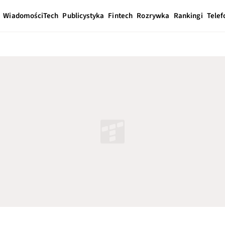
Wiadomości
Tech
Publicystyka
Fintech
Rozrywka
Rankingi
Telef