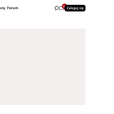
19
ony
Forum
Zaloguj się