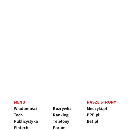
MENU
NASZE STRONY
Wiadomości
Rozrywka
Meczyki.pl
Tech
Rankingi
PPE.pl
y
Publicystyka
Telefony
Bet.pl
Fintech
Forum