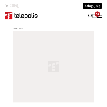
Zaloguj się
36