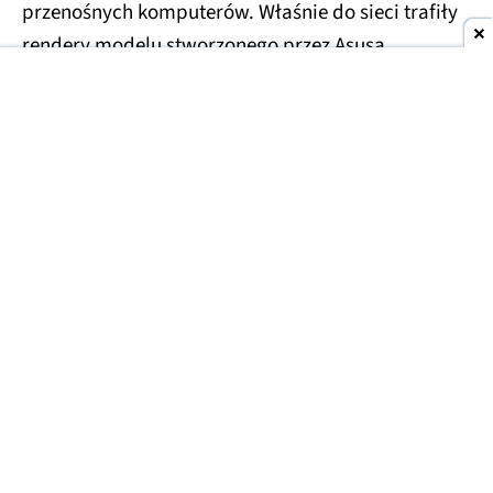
przenośnych komputerów. Właśnie do sieci trafiły
rendery modelu stworzonego przez Asusa.
Asus Googlebook na zdjęciach
Do tej pory pojawiły się już informacje na temat