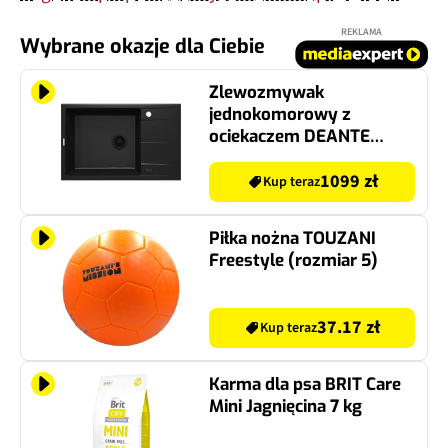
REKLAMA
Wybrane okazje dla Ciebie
Zlewozmywak
jednokomorowy z
ociekaczem DEANTE
Eridan ZQE N11B Nero
50x78
1099 zł
Kup teraz
Piłka nożna TOUZANI
Freestyle (rozmiar 5)
37.17 zł
Kup teraz
Karma dla psa BRIT Care
Mini Jagnięcina 7 kg