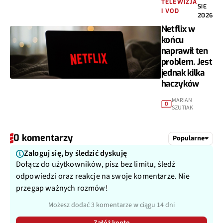
TELEWIZJA
SIE
I VOD
2026
Netflix w
końcu
naprawił ten
problem. Jest
jednak kilka
haczyków
MARIAN
0
SZUTIAK
0 komentarzy
Popularne
Zaloguj się, by śledzić dyskuję
Dołącz do użytkowników, pisz bez limitu, śledź
odpowiedzi oraz reakcje na swoje komentarze. Nie
przegap ważnych rozmów!
Możesz dodać 3 komentarze w ciągu 14 dni