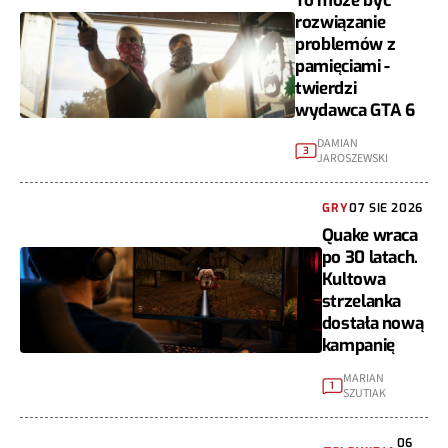
To może być
rozwiązanie
problemów z
pamięciami -
twierdzi
wydawca GTA 6
DAMIAN
3
JAROSZEWSKI
GRY
07 SIE 2026
Quake wraca
po 30 latach.
Kultowa
strzelanka
dostała nową
kampanię
MARIAN
1
SZUTIAK
06