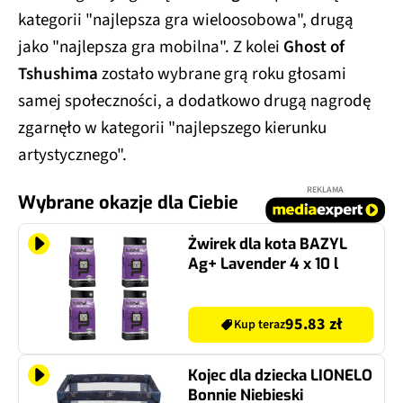
kategorii "najlepsza gra wieloosobowa", drugą
jako "najlepsza gra mobilna". Z kolei
Ghost of
Tshushima
zostało wybrane grą roku głosami
samej społeczności, a dodatkowo drugą nagrodę
zgarnęło w kategorii "najlepszego kierunku
artystycznego".
REKLAMA
Wybrane okazje dla Ciebie
Żwirek dla kota BAZYL
Ag+ Lavender 4 x 10 l
95.83 zł
Kup teraz
Kojec dla dziecka LIONELO
Bonnie Niebieski