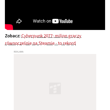
Zobacz:
Cyberpunk 2077: milion graczy
równocześnie na Steamie - to rekord