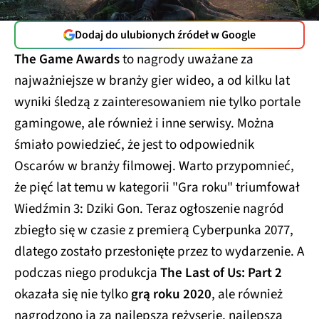
Dodaj do ulubionych źródeł w Google
The Game Awards
to nagrody uważane za
najważniejsze w branży gier wideo, a od kilku lat
wyniki śledzą z zainteresowaniem nie tylko portale
gamingowe, ale również i inne serwisy. Można
śmiało powiedzieć, że jest to odpowiednik
Oscarów w branży filmowej. Warto przypomnieć,
że pięć lat temu w kategorii "Gra roku" triumfował
Wiedźmin 3: Dziki Gon. Teraz ogłoszenie nagród
zbiegło się w czasie z premierą Cyberpunka 2077,
dlatego zostało przesłonięte przez to wydarzenie. A
podczas niego produkcja
The Last of Us: Part 2
okazała się nie tylko
grą roku 2020
, ale również
nagrodzono ją za najlepszą reżyserię, najlepszą