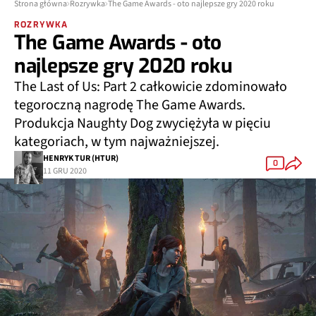
Strona główna
Rozrywka
The Game Awards - oto najlepsze gry 2020 roku
ROZRYWKA
The Game Awards - oto
najlepsze gry 2020 roku
The Last of Us: Part 2 całkowicie zdominowało
tegoroczną nagrodę The Game Awards.
Produkcja Naughty Dog zwyciężyła w pięciu
kategoriach, w tym najważniejszej.
HENRYK TUR (HTUR)
0
11 GRU 2020