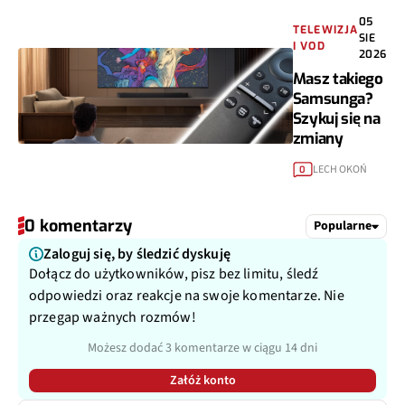
05
TELEWIZJA
SIE
I VOD
2026
Masz takiego
Samsunga?
Szykuj się na
zmiany
LECH OKOŃ
0
0 komentarzy
Popularne
Zaloguj się, by śledzić dyskuję
Dołącz do użytkowników, pisz bez limitu, śledź
odpowiedzi oraz reakcje na swoje komentarze. Nie
przegap ważnych rozmów!
Możesz dodać 3 komentarze w ciągu 14 dni
Załóż konto