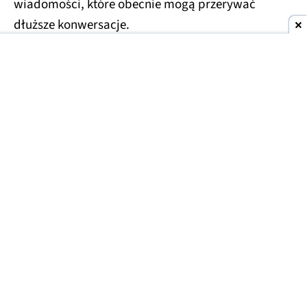
wiadomości, które obecnie mogą przerywać
dłuższe konwersacje.
Usprawnienia czekają również na droższe plany
Plus i Pro