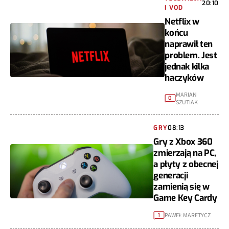
20:10
I VOD
Netflix w
końcu
naprawił ten
problem. Jest
jednak kilka
haczyków
MARIAN
0
SZUTIAK
GRY
08:13
Gry z Xbox 360
zmierzają na PC,
a płyty z obecnej
generacji
zamienią się w
Game Key Cardy
PAWEŁ MARETYCZ
1