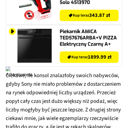
Solo 4513970
343.87 zł
Kup teraz
Piekarnik AMICA
TED57676ARBA+V PIZZA
Elektryczny Czarny A+
1899.99 zł
Kup teraz
Ciekawe, ile konsol znalazłoby swoich nabywców,
gdyby Sony nie miało problemów z dostarczeniem
na rynek odpowiedniej liczby urządzeń. Przecież
popyt cały czas jest dużo większy niż podaż, więc
liczby mogłyby być jeszcze lepsze. Z drugiej strony
ciekawi mnie, jak wiele egzemplarzy rzeczywiście
trafiło do graczy, a ile jest w rękach skalperów,