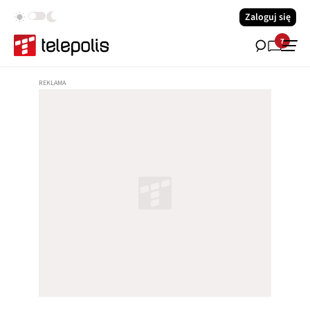
Zaloguj się
7