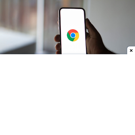
Dodaj do ulubionych źródeł w Google
Google chce wprowadzić zmianę w mobilnej wersji
przeglądarki Google Chrome, która - jak
podejrzewam - nie wszystkim się spodoba. Już
zapewne domyślacie się, z czym jest powiązana.