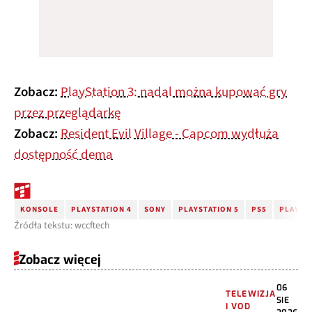
Zobacz:
PlayStation 3: nadal można kupować gry
przez przeglądarkę
Zobacz:
Resident Evil Village - Capcom wydłuża
dostępność dema
KONSOLE
PLAYSTATION 4
SONY
PLAYSTATION 5
PS5
PLAYST
Źródła tekstu: wccftech
Zobacz więcej
06
TELEWIZJA
SIE
I VOD