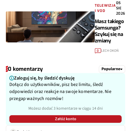
05
TELEWIZJA
SIE
I VOD
2026
Masz takiego
Samsunga?
Szykuj się na
zmiany
LECH OKOŃ
0
0 komentarzy
Popularne
Zaloguj się, by śledzić dyskuję
Dołącz do użytkowników, pisz bez limitu, śledź
odpowiedzi oraz reakcje na swoje komentarze. Nie
przegap ważnych rozmów!
Możesz dodać 3 komentarze w ciągu 14 dni
Załóż konto