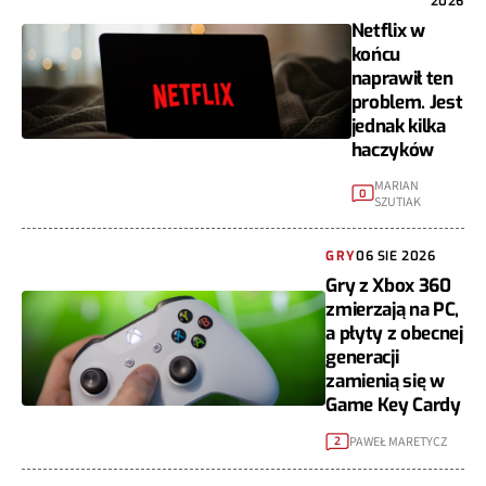
2026
Netflix w
końcu
naprawił ten
problem. Jest
jednak kilka
haczyków
MARIAN
0
SZUTIAK
GRY
06 SIE 2026
Gry z Xbox 360
zmierzają na PC,
a płyty z obecnej
generacji
zamienią się w
Game Key Cardy
PAWEŁ MARETYCZ
2