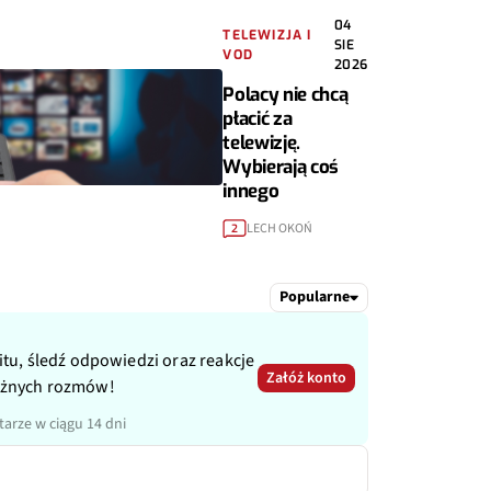
04
TELEWIZJA I
SIE
VOD
2026
Polacy nie chcą
płacić za
telewizję.
Wybierają coś
innego
LECH OKOŃ
2
Popularne
itu, śledź odpowiedzi oraz reakcje
Załóż konto
ażnych rozmów!
arze w ciągu 14 dni