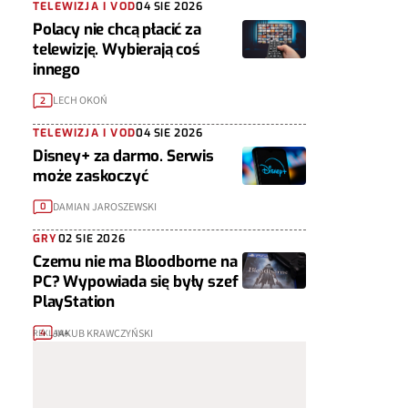
TELEWIZJA I VOD
04 SIE 2026
Polacy nie chcą płacić za
telewizję. Wybierają coś
innego
LECH OKOŃ
2
TELEWIZJA I VOD
04 SIE 2026
Disney+ za darmo. Serwis
może zaskoczyć
DAMIAN JAROSZEWSKI
0
GRY
02 SIE 2026
Czemu nie ma Bloodborne na
PC? Wypowiada się były szef
PlayStation
JAKUB KRAWCZYŃSKI
4