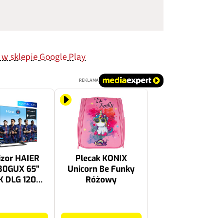
 w sklepie Google Play
REKLAMA
izor HAIER
Plecak KONIX
80GUX 65"
Unicorn Be Funky
K DLG 120Hz
Różowy
TV HDMI 2.1
149.99 zł