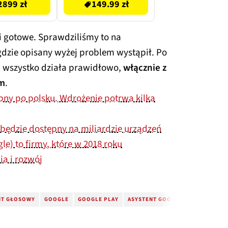
2899 zł
149.99 zł
i gotowe. Sprawdziliśmy to na
dzie opisany wyżej problem wystąpił. Po
a wszystko działa prawidłowo,
włącznie z
im
.
ępny po polsku. Wdrożenie potrwa kilka
 będzie dostępny na miliardzie urządzeń
e) to firmy, które w 2018 roku
a i rozwój
NT GŁOSOWY
GOOGLE
GOOGLE PLAY
ASYSTENT GOOGLE