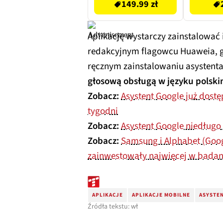
149.99 zł
Aplikację wystarczy zainstalować 
redakcyjnym flagowcu Huaweia, g
ręcznym zainstalowaniu asystent
głosową obsługą w języku polsk
Zobacz:
Asystent Google już dost
tygodni
Zobacz:
Asystent Google niedługo
Zobacz:
Samsung i Alphabet (Googl
zainwestowały najwięcej w badani
APLIKACJE
APLIKACJE MOBILNE
ASYSTE
Źródła tekstu: wł