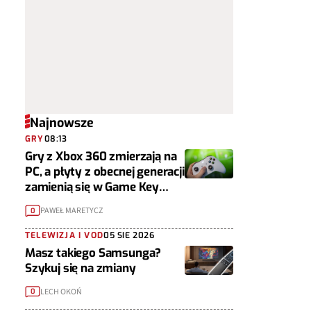
Najnowsze
GRY
08:13
Gry z Xbox 360 zmierzają na
PC, a płyty z obecnej generacji
zamienią się w Game Key
Cardy
PAWEŁ MARETYCZ
0
TELEWIZJA I VOD
05 SIE 2026
Masz takiego Samsunga?
Szykuj się na zmiany
LECH OKOŃ
0