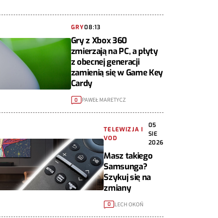
GRY
08:13
Gry z Xbox 360
zmierzają na PC, a płyty
z obecnej generacji
zamienią się w Game Key
Cardy
PAWEŁ MARETYCZ
0
05
TELEWIZJA I
SIE
VOD
2026
Masz takiego
Samsunga?
Szykuj się na
zmiany
LECH OKOŃ
0