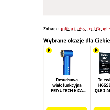
Zobacz:
aplikacja Asystent Google
Wybrane okazje dla Ciebie
Dmuchawa
Telew
wielofunkcyjna
H65S
FEIYUTECH KiCA
QLED 4
JetFan Mini Niebieski
Google 
149.99 zł
2899 zł