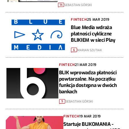
SEBASTIAN GÓRSKI
14
FINTECH
25 MAR 2019
Blue Media wdraża
płatności cykliczne
BLIKIEM w sieci Play
MARIAN SZUTIAK
6
FINTECH
21 MAR 2019
BLIK wprowadza płatności
powtarzalne. Na początku
funkcja dostępna w dwóch
bankach
SEBASTIAN GÓRSKI
5
FINTECH
19 MAR 2019
Startuje BLIKOMANIA -