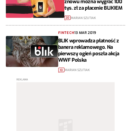
znowu można wygrać 100
tys. zł za płacenie BLIKIEM
MARIAN SZUTIAK
20
FINTECH
13 MAR 2019
BLIK wprowadza płatność z
banera reklamowego. Na
pierwszy ogień poszła akcja
WWF Polska
MARIAN SZUTIAK
10