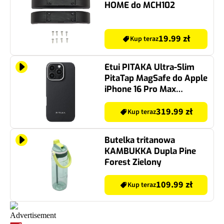
HOME do MCH102
19.99 zł
Kup teraz
Etui PITAKA Ultra-Slim
PitaTap MagSafe do Apple
iPhone 16 Pro Max
Czarno-szary
319.99 zł
Kup teraz
Butelka tritanowa
KAMBUKKA Dupla Pine
Forest Zielony
109.99 zł
Kup teraz