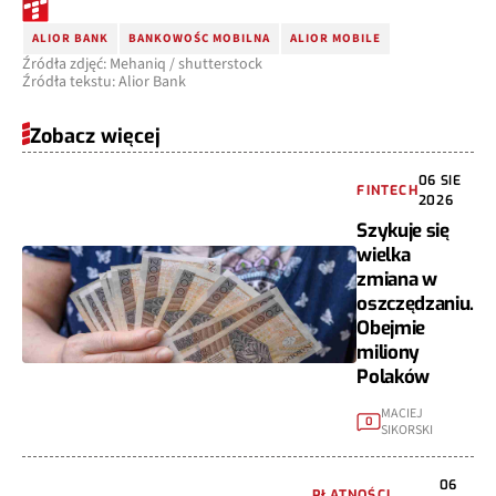
ALIOR BANK
BANKOWOŚC MOBILNA
ALIOR MOBILE
Źródła zdjęć: Mehaniq / shutterstock
Źródła tekstu: Alior Bank
Zobacz więcej
06 SIE
FINTECH
2026
Szykuje się
wielka
zmiana w
oszczędzaniu.
Obejmie
miliony
Polaków
MACIEJ
0
SIKORSKI
06
PŁATNOŚCI