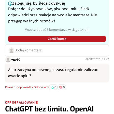
Zaloguj się, by śledzić dyskuję
Dołącz do użytkowników, pisz bez limitu, śledź
odpowiedzi oraz reakcje na swoje komentarze. Nie
przegap ważnych rozmów!
Możesz dodać 3 komentarze w ciągu 14 dni
Załóż konto
Dodaj komentarz
~gość
09 STY 2025 · 19:47
Alior zaczyna od pewnego czasu regularnie zaliczac
awarie apki ?
0
0
Pokaż 1 odpowiedź
Odpowiedz
OPROGRAMOWANIE
ChatGPT bez limitu. OpenAI