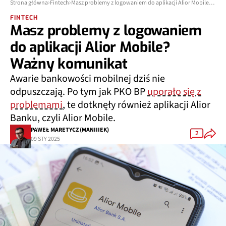
Strona główna
Fintech
Masz problemy z logowaniem do aplikacji Alior Mobile? Ważny komunikat
FINTECH
Masz problemy z logowaniem
do aplikacji Alior Mobile?
Ważny komunikat
Awarie bankowości mobilnej dziś nie
odpuszczają. Po tym jak PKO BP
uporało się z
problemami
, te dotknęły również aplikacji Alior
Banku, czyli Alior Mobile.
PAWEŁ MARETYCZ (MANIIIEK)
2
09 STY 2025