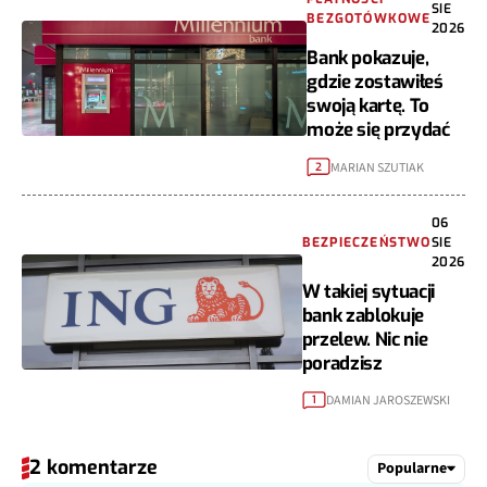
SIE
BEZGOTÓWKOWE
2026
Bank pokazuje,
gdzie zostawiłeś
swoją kartę. To
może się przydać
MARIAN SZUTIAK
2
06
BEZPIECZEŃSTWO
SIE
2026
W takiej sytuacji
bank zablokuje
przelew. Nic nie
poradzisz
DAMIAN JAROSZEWSKI
1
2 komentarze
Popularne