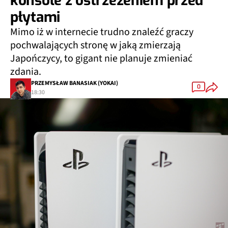
konsole z ostrzeżeniem przed
płytami
Mimo iż w internecie trudno znaleźć graczy
pochwalających stronę w jaką zmierzają
Japończycy, to gigant nie planuje zmieniać
zdania.
PRZEMYSŁAW BANASIAK (YOKAI)
0
18:30