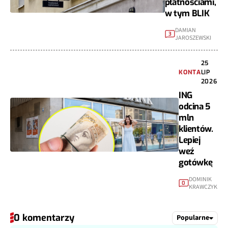
płatnościami,
w tym BLIK
DAMIAN
3
JAROSZEWSKI
25
KONTA
LIP
2026
ING
odcina 5
mln
klientów.
Lepiej
weź
gotówkę
DOMINIK
0
KRAWCZYK
0 komentarzy
Popularne