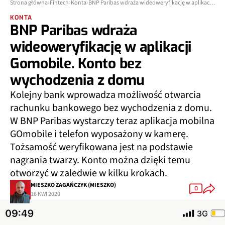
Strona główna
Fintech
Konta
BNP Paribas wdraża wideoweryfikację w aplikacji Gomobile. Konto bez wychodzenia z domu
KONTA
BNP Paribas wdraża
wideoweryfikację w aplikacji
Gomobile. Konto bez
wychodzenia z domu
Kolejny bank wprowadza możliwość otwarcia
rachunku bankowego bez wychodzenia z domu.
W BNP Paribas wystarczy teraz aplikacja mobilna
GOmobile i telefon wyposażony w kamerę.
Tożsamość weryfikowana jest na podstawie
nagrania twarzy. Konto można dzięki temu
otworzyć w zaledwie w kilku krokach.
MIESZKO ZAGAŃCZYK (MIESZKO)
0
16 KWI 2020