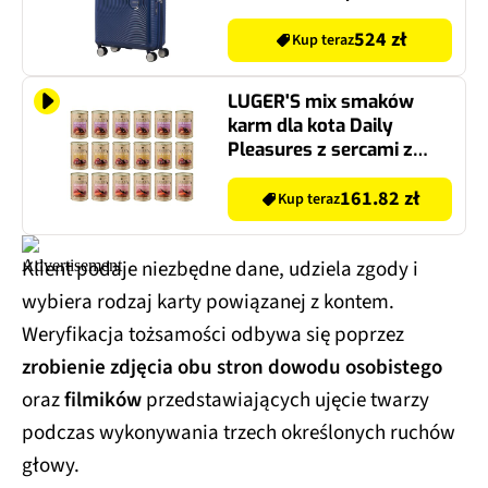
524 zł
Kup teraz
LUGER'S mix smaków
karm dla kota Daily
Pleasures z sercami z
kaczki, z łososiem i
tuńczykiem, wołowina z
161.82 zł
Kup teraz
krewetkami 18 x 400 g
Klient podaje niezbędne dane, udziela zgody i
wybiera rodzaj karty powiązanej z kontem.
Weryfikacja tożsamości odbywa się poprzez
zrobienie zdjęcia obu stron dowodu osobistego
oraz
filmików
przedstawiających ujęcie twarzy
podczas wykonywania trzech określonych ruchów
głowy.