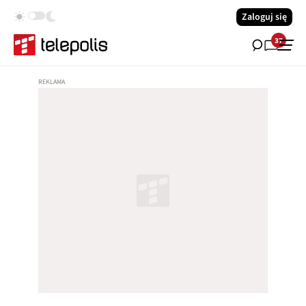
Zaloguj się
37