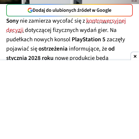
Dodaj do ulubionych źródeł w Google
Sony
nie zamierza wycofać się z
kontrowersyjnej
decyzji
dotyczącej fizycznych wydań gier. Na
pudełkach nowych konsol
PlayStation 5
zaczęły
pojawiać się
ostrzeżenia
informujące, że
od
stycznia 2028 roku
nowe produkcje będą
sprzedawane
wyłącznie w wersji cyfrowej.