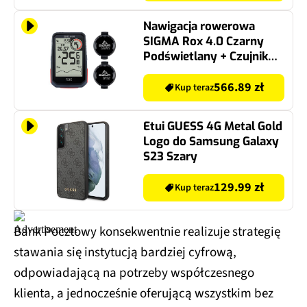
Nawigacja rowerowa
SIGMA Rox 4.0 Czarny
Podświetlany + Czujnik
kadencji SIGMA Duo +
Czujnik prędkości SIGMA
566.89 zł
Kup teraz
Duo
Etui GUESS 4G Metal Gold
Logo do Samsung Galaxy
S23 Szary
129.99 zł
Kup teraz
Bank Pocztowy konsekwentnie realizuje strategię
stawania się instytucją bardziej cyfrową,
odpowiadającą na potrzeby współczesnego
klienta, a jednocześnie oferującą wszystkim bez