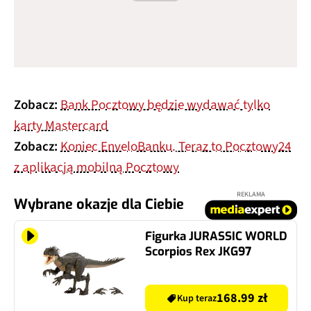
Zobacz:
Bank Pocztowy będzie wydawać tylko
karty Mastercard
Zobacz:
Koniec EnveloBanku. Teraz to Pocztowy24
z aplikacją mobilną Pocztowy
REKLAMA
Wybrane okazje dla Ciebie
Figurka JURASSIC WORLD
Scorpios Rex JKG97
168.99 zł
Kup teraz