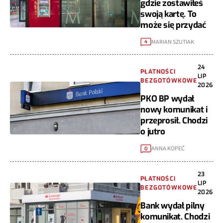
gdzie zostawiłeś
swoją kartę. To
może się przydać
MARIAN SZUTIAK
4
24
PŁATNOŚCI
LIP
BEZGOTÓWKOWE
2026
PKO BP wydał
nowy komunikat i
przeprosił. Chodzi
o jutro
ANNA KOPEĆ
0
23
PŁATNOŚCI
LIP
BEZGOTÓWKOWE
2026
Bank wydał pilny
komunikat. Chodzi