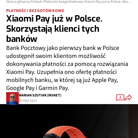
Strona główna
Fintech
Płatności bezgotówkowe
Xiaomi Pay już w Polsce. Skorzystają klienci tych banków
PŁATNOŚCI BEZGOTÓWKOWE
Xiaomi Pay już w Polsce.
Skorzystają klienci tych
banków
Bank Pocztowy jako pierwszy bank w Polsce
udostępnił swoim klientom możliwość
dokonywania płatności za pomocą rozwiązania
Xiaomi Pay. Uzupełnia ono ofertę płatności
mobilnych banku, w której są już Apple Pay,
Google Pay i Garmin Pay.
MARIAN SZUTIAK (MSNET)
2
07 PAŹ 2021