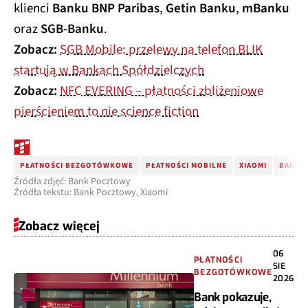
klienci
Banku BNP Paribas
,
Getin Banku
,
mBanku
oraz
SGB-Banku
.
Zobacz:
SGB Mobile: przelewy na telefon BLIK
startują w Bankach Spółdzielczych
Zobacz:
NFC EVERING – płatności zbliżeniowe
pierścieniem to nie science fiction
PŁATNOŚCI BEZGOTÓWKOWE
PŁATNOŚCI MOBILNE
XIAOMI
BANK 
Źródła zdjęć: Bank Pocztowy
Źródła tekstu: Bank Pocztowy, Xiaomi
Zobacz więcej
06
PŁATNOŚCI
SIE
BEZGOTÓWKOWE
2026
Bank pokazuje,