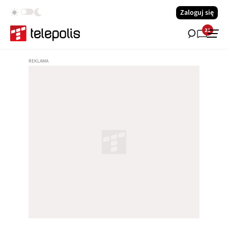
Zaloguj się
21