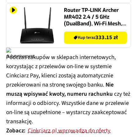
Router TP-LINK Archer
MR402 2.4 / 5 GHz
(DualBand), Wi-Fi Mesh,
Gniazdo SIM
333.15 zł
Kup teraz
Podczas zakupów w sklepach internetowych,
korzystając z przelewów on-line w systemie
Cinkciarz Pay, klienci zostają automatycznie
przekierowani na stronę swojego banku.
Nie
muszą wpisywać kwoty, numeru rachunku
czy też
informacji o odbiorcy. Wszystkie dane w przelewie
on-line są uzupełnione – wystarczy zaakceptować
transakcję.
Zobacz:
Cinkciarz.pl wprowadza do oferty