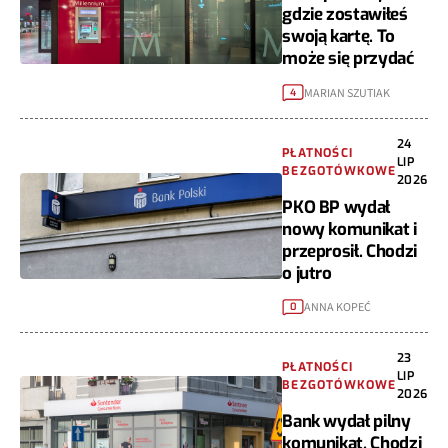
gdzie zostawiłeś
swoją kartę. To
może się przydać
MARIAN SZUTIAK
4
24
PŁATNOŚCI
LIP
BEZGOTÓWKOWE
2026
PKO BP wydał
nowy komunikat i
przeprosił. Chodzi
o jutro
ANNA KOPEĆ
0
23
PŁATNOŚCI
LIP
BEZGOTÓWKOWE
2026
Bank wydał pilny
komunikat. Chodzi