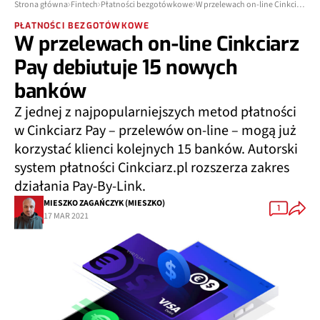
Strona główna
Fintech
Płatności bezgotówkowe
W przelewach on-line Cinkciarz Pay debiutuje 15 nowych banków
PŁATNOŚCI BEZGOTÓWKOWE
W przelewach on-line Cinkciarz
Pay debiutuje 15 nowych
banków
Z jednej z najpopularniejszych metod płatności
w Cinkciarz Pay – przelewów on-line – mogą już
korzystać klienci kolejnych 15 banków. Autorski
system płatności Cinkciarz.pl rozszerza zakres
działania Pay-By-Link.
MIESZKO ZAGAŃCZYK (MIESZKO)
1
17 MAR 2021