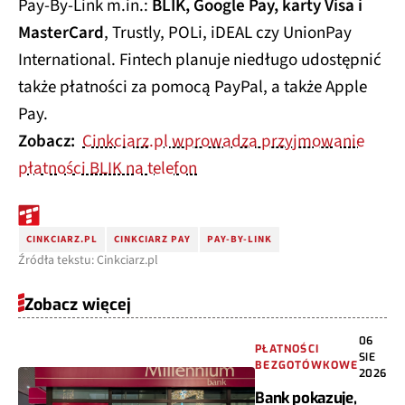
Pay-By-Link m.in.:
BLIK, Google Pay, karty Visa i
MasterCard
, Trustly, POLi, iDEAL czy UnionPay
International. Fintech planuje niedługo udostępnić
także płatności za pomocą PayPal, a także Apple
Pay.
Zobacz:
Cinkciarz.pl wprowadza przyjmowanie
płatności BLIK na telefon
CINKCIARZ.PL
CINKCIARZ PAY
PAY-BY-LINK
Źródła tekstu: Cinkciarz.pl
Zobacz więcej
06
PŁATNOŚCI
SIE
BEZGOTÓWKOWE
2026
Bank pokazuje,