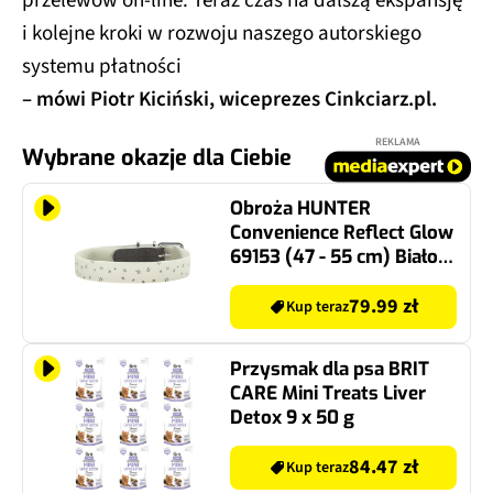
i kolejne kroki w rozwoju naszego autorskiego
systemu płatności
– mówi Piotr Kiciński, wiceprezes Cinkciarz.pl.
REKLAMA
Wybrane okazje dla Ciebie
Obroża HUNTER
Convenience Reflect Glow
69153 (47 - 55 cm) Biało-
szary
79.99 zł
Kup teraz
Przysmak dla psa BRIT
CARE Mini Treats Liver
Detox 9 x 50 g
84.47 zł
Kup teraz