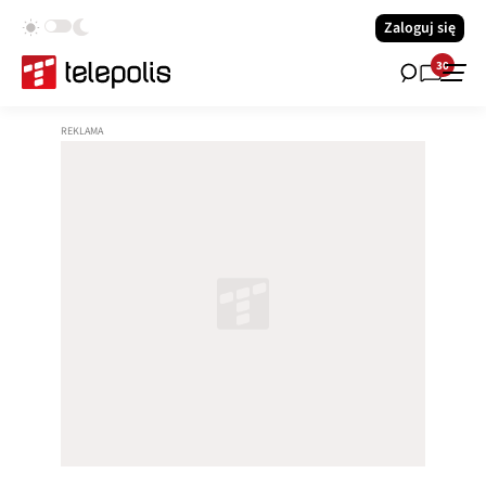
Zaloguj się
30