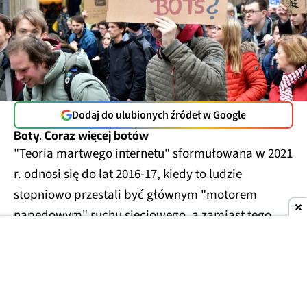
Dodaj do ulubionych źródeł w Google
Boty. Coraz więcej botów
"Teoria martwego internetu" sformułowana w 2021
r. odnosi się do lat 2016-17, kiedy to ludzie
stopniowo przestali być głównym "motorem
napędowym" ruchu sieciowego, a zamiast tego
wszystko zaczęły dyktować algorytmy, a ruch
sieciowy był stopniowo dominowany przez boty.