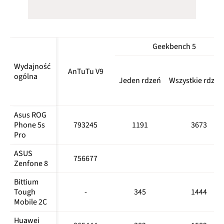
Geekbench 5
Wydajność 
AnTuTu V9
ogólna
Jeden rdzeń
Wszystkie rdzen
Asus ROG 
Phone 5s 
793245
1191
3673
Pro
ASUS 
756677
Zenfone 8
Bittium 
Tough 
-
345
1444
Mobile 2C
Huawei 