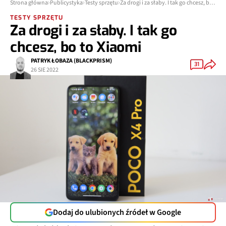
Strona główna
Publicystyka
Testy sprzętu
Za drogi i za słaby. I tak go chcesz, bo to Xiaomi
TESTY SPRZĘTU
Za drogi i za słaby. I tak go
chcesz, bo to Xiaomi
PATRYK ŁOBAZA (BLACKPRISM)
31
26 SIE 2022
Dodaj do ulubionych źródeł w Google