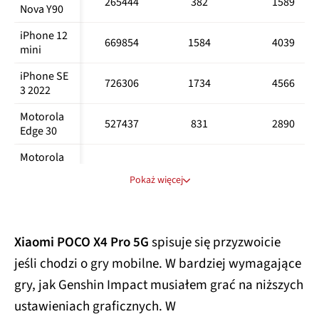
265444
382
1589
Nova Y90
iPhone 12 
669854
1584
4039
mini
iPhone SE 
726306
1734
4566
3 2022
Motorola 
527437
831
2890
Edge 30
Motorola 
Edge 30 
962858
1203
3584
Pokaż więcej
Pro
Motorola 
Moto G200 
825545
1012
3060
Xiaomi POCO X4 Pro 5G
5G
spisuje się przyzwoicie
jeśli chodzi o gry mobilne. W bardziej wymagające
OnePlus 
681180
843
3361
Nord 2 5G
gry, jak Genshin Impact musiałem grać na niższych
ustawieniach graficznych. W
OnePlus 
390616
640
1821