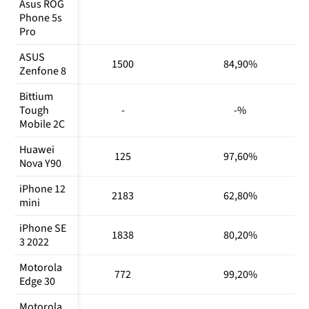
Asus ROG 
Realme 9 
496511
817
2315
Phone 5s 
Pro+
Pro
Realme 
115493
186
1029
ASUS 
C21
1500
84,90%
Zenfone 8
Realme GT
785906
1125
3591
Bittium 
Realme GT 
Tough 
-
-%
Master 
Mobile 2C
540547
766
2785
Edition
Huawei 
125
97,60%
Realme GT 
Nova Y90
720134
1003
2675
Neo 3T
iPhone 12 
2183
62,80%
Realme 
mini
981653
1249
3339
GT2 Pro
iPhone SE 
1838
80,20%
Realme 
3 2022
188833
385
1326
Narzo 30A
Motorola 
772
99,20%
Samsung 
Edge 30
346158
540
1609
Galaxy A52
Motorola 