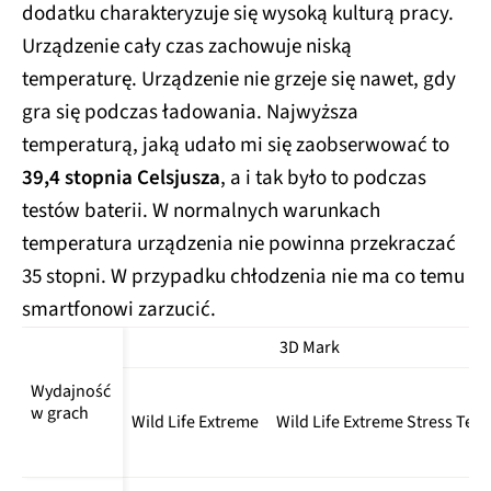
Nord CE 5G
dodatku charakteryzuje się wysoką kulturą pracy.
Urządzenie cały czas zachowuje niską
OPPO Find 
802481/912850
1221
3282
x5 Pro
temperaturę. Urządzenie nie grzeje się nawet, gdy
Oppo 
gra się podczas ładowania. Najwyższa
466497
741
2240
Reno6 5G
temperaturą, jaką udało mi się zaobserwować to
OPPO 
39,4 stopnia Celsjusza
, a i tak było to podczas
439713
685
2167
Reno7 5G
testów baterii. W normalnych warunkach
OPPO 
temperatura urządzenia nie powinna przekraczać
Reno7 Lite 
374619
687
1999
35 stopni. W przypadku chłodzenia nie ma co temu
5G
smartfonowi zarzucić.
Realme 8
352157
534
1692
3D Mark
Realme 8i
350199
528
1637
Wydajność 
Realme 9
287212
380
1537
w grach
Wild Life Extreme
Wild Life Extreme Stress Test
Realme 9 
361826
689
1942
5G