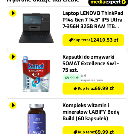
Laptop LENOVO ThinkPad
P14s Gen 7 14.5" IPS Ultra
7-356H 32GB RAM 1TB
SSD RTX Pro 500
Windows 11 Professional,
12410.53 zł
Kup teraz
Funkcje AI
Kapsułki do zmywarki
SOMAT Excellence 4w1 -
75 szt.
0 zł
-
69.99 zł
najniższa cena
69.99 zł
Kup teraz
Kompleks witamin i
minerałów LABIFY Body
Build (60 kapsułek)
69.99 zł
Kup teraz