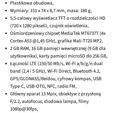
Plastikowa obudowa,
Wymiary: 151 x 74 x 8,7 mm, masa: 180 g,
5,5-calowy wyświetlacz TFT o rozdzielczości HD
(720 x 1280 pikseli), czujnik oświetlenia,
Ośmiordzeniowy chipset MediaTek MT6737T (4x
Cortex-A53 @1,45 GHz), grafika Mali-T720 MP2,
2 GB RAM, 16 GB pamięci wewnętrznej (9 GB dla
użytkownika), karty pamięci microSD do 256 GB,
Łączność LTE (150/50 Mb/s, Wi-Fi a/b/g/n dual
band (2,4 i 5 GHz), Wi-Fi Direct, Bluetooth 4.2,
GPS/GLONASS/Beidou, cyfrowy kompas, USB
Type-C, USB-OTG, NFC, radio FM,
Główny aparat 13 Mpix, obiektyw z przysłoną
F/2.2, autofocus, diodowa lampa, filmy
1080p@30fps,