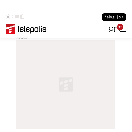
Zaloguj się
22