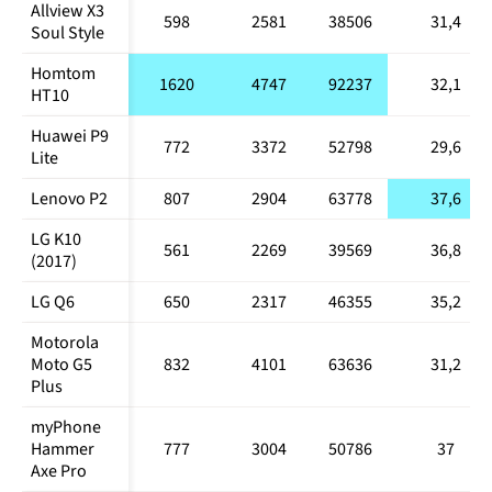
Allview X3 
Sony 
598
2581
38506
31,4
13702
940
920,52
383,1
Soul Style
Xperia XA1
Homtom 
Xiaomi 
1620
4747
92237
32,1
9003
289
619,5
274,4
HT10
Redmi 3S
Huawei P9 
Sony 
772
3372
52798
29,6
5806
273
336,3
159
Lite
Xperia L1
Lenovo P2
807
2904
63778
37,6
LG K10 
561
2269
39569
36,8
(2017)
LG Q6
650
2317
46355
35,2
Motorola 
Moto G5 
832
4101
63636
31,2
Plus
myPhone 
Hammer 
777
3004
50786
37
Axe Pro