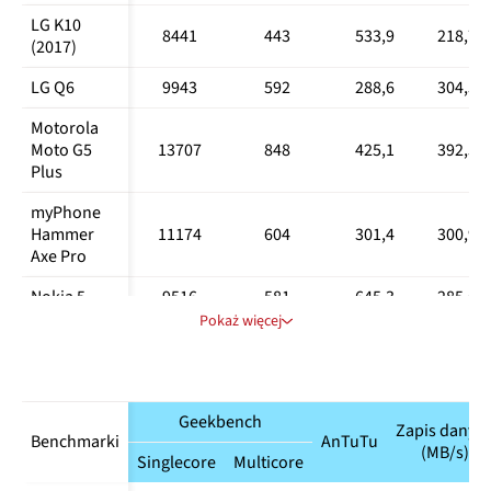
LG K10 
8441
443
533,9
218,7
(2017)
LG Q6
9943
592
288,6
304,5
Motorola 
Moto G5 
13707
848
425,1
392,5
Plus
myPhone 
Hammer 
11174
604
301,4
300,9
Axe Pro
Nokia 5
9516
581
645,3
285,6
Pokaż więcej
Samsung 
Galaxy A5 
13150
1126
718,2
723
2017
Samsung 
Geekbench
Zapis danyc
Benchmarki
AnTuTu
Galaxy J5 
8249
340
459,6
201,7
(MB/s)
Singlecore
Multicore
2017