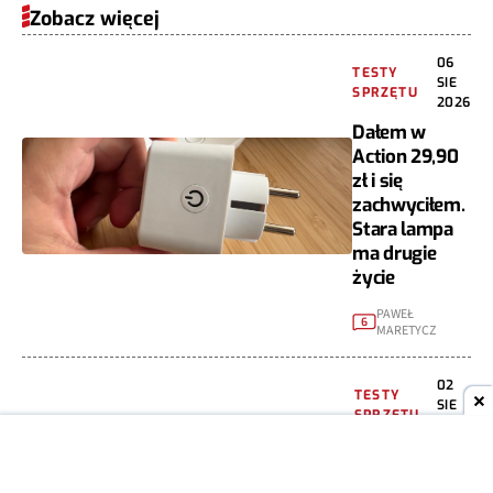
Zobacz więcej
06
TESTY
SIE
SPRZĘTU
2026
Dałem w
Action 29,90
zł i się
zachwyciłem.
Stara lampa
ma drugie
życie
PAWEŁ
6
MARETYCZ
02
TESTY
SIE
SPRZĘTU
2026
Oukitel WP68
Air – lekki