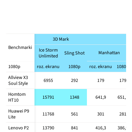
3D Mark
Benchmarki
Ice Storm
Manhattan
Sling Shot
Unlimited
1080p
roz. ekranu
1080p
roz. ekranu
1080p
Allview X3 
6955
292
179
179
Soul Style
Homtom 
15791
1348
641,9
651,2
HT10
Huawei P9 
11768
561
301
281
Lite
Lenovo P2
13790
841
416,3
386,9