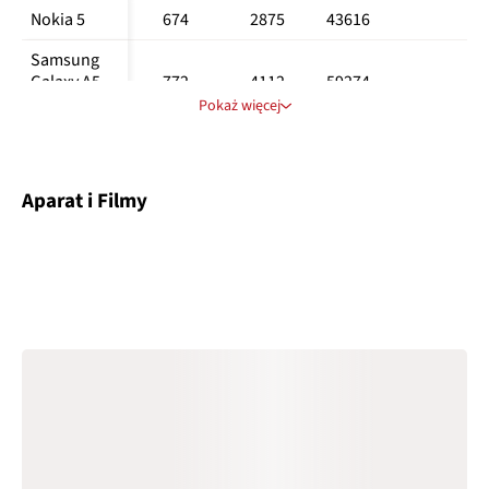
Nokia 5
674
2875
43616
Samsung 
Galaxy A5 
772
4112
59274
-
2017
Pokaż więcej
Samsung 
Galaxy J5 
730
3681
46031
37,6
2017
Aparat i Filmy
Sony 
834
3771
60239
28,3
Xperia XA1
Xiaomi 
616
1569
36135
35,2
Redmi 3S
Sony 
667
1817
36887
26,2
Xperia L1