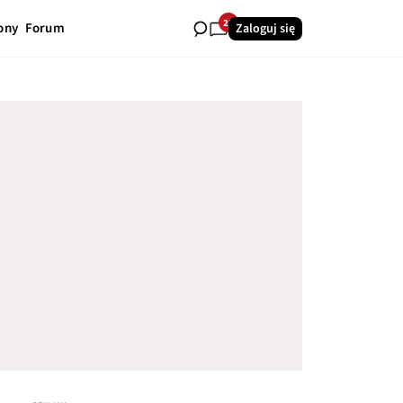
25
ony
Forum
Zaloguj się