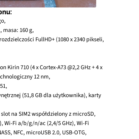
onu:
o,
, masa: 160 g,
ozdzielczości FullHD+ (1080 x 2340 pikseli,
n Kirin 710 (4 x Cortex-A73 @2,2 GHz + 4 x
echnologiczny 12 nm,
51,
ętrznej (51,8 GB dla użytkownika), karty
slot na SIM2 współdzielony z microSD,
, Wi-Fi a/b/g/n/ac (2,4/5 GHz), Wi-Fi
ONASS, NFC, microUSB 2.0, USB-OTG,