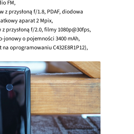
dio FM,
w z przysłoną f/1.8, PDAF, diodowa
atkowy aparat 2 Mpix,
 z przysłoną f/2.0, filmy 1080p@30fps,
o-jonowy o pojemności 3400 mAh,
test na oprogramowaniu C432E8R1P12),