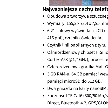
Najważniejsze cechy telef
Obudowa z tworzywa sztuczneg
Wymiary: 155,2 x 73,4 x 7,95 mm
6,21-calowy wyświetlacz LCD o r
415 ppi), czujnik oświetlenia,
Czytnik linii papilarnych z tyłu,
Ośmiordzeniowy chipset HiSilico
Cortex-A53 @1,7 GHz), proces t
Czterordzeniowa grafika Mali-G
3 GB RAM-u, 64 GB pamięci wewn
pamięci microSD do 512 GB,
Dwa gniazda na karty nanoSIM, 
Łączność LTE Cat6 (300/50 Mb/s)
Direct, Bluetooth 4.2, GPS/GL