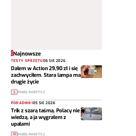
Najnowsze
TESTY SPRZĘTU
06 SIE 2026
Dałem w Action 29,90 zł i się
zachwyciłem. Stara lampa ma
drugie życie
PAWEŁ MARETYCZ
5
PORADNIKI
05 SIE 2026
Trik z szarą taśmą. Polacy nie
wiedzą, a ja wygrałem z
upałami
PAWEŁ MARETYCZ
20