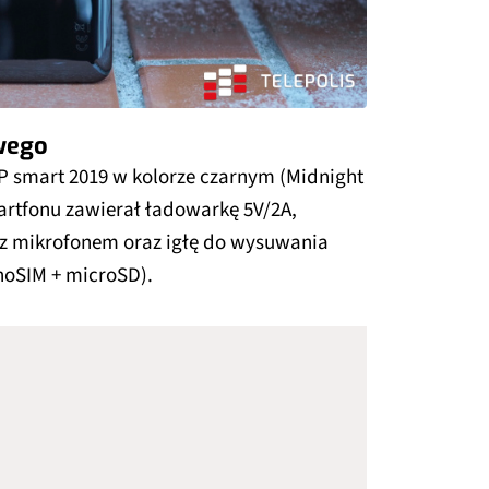
wego
P smart 2019 w kolorze czarnym (Midnight
artfonu zawierał ładowarkę 5V/2A,
z mikrofonem oraz igłę do wysuwania
anoSIM + microSD).