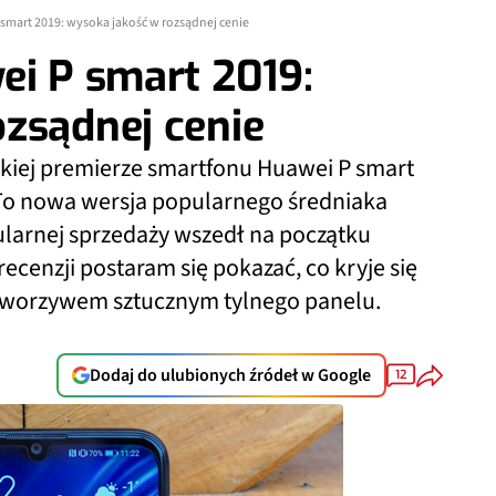
 smart 2019: wysoka jakość w rozsądnej cenie
ei P smart 2019:
zsądnej cenie
skiej premierze smartfonu Huawei P smart
 To nowa wersja popularnego średniaka
ularnej sprzedaży wszedł na początku
recenzji postaram się pokazać, co kryje się
i tworzywem sztucznym tylnego panelu.
Dodaj do ulubionych źródeł w Google
12