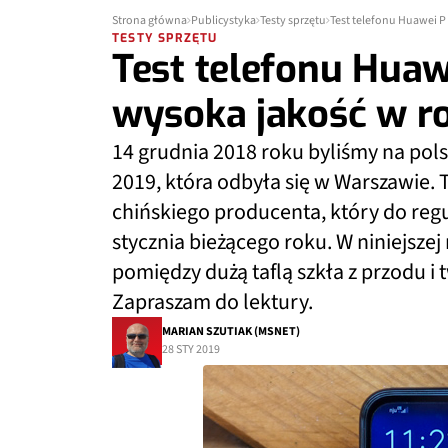
Strona główna
Publicystyka
Testy sprzętu
Test telefonu Huawei P
TESTY SPRZĘTU
Test telefonu Huaw
wysoka jakość w ro
14 grudnia 2018 roku byliśmy na pol
2019, która odbyła się w Warszawie.
chińskiego producenta, który do reg
stycznia bieżącego roku. W niniejszej 
pomiędzy dużą taflą szkła z przodu 
Zapraszam do lektury.
MARIAN SZUTIAK (MSNET)
28 STY 2019