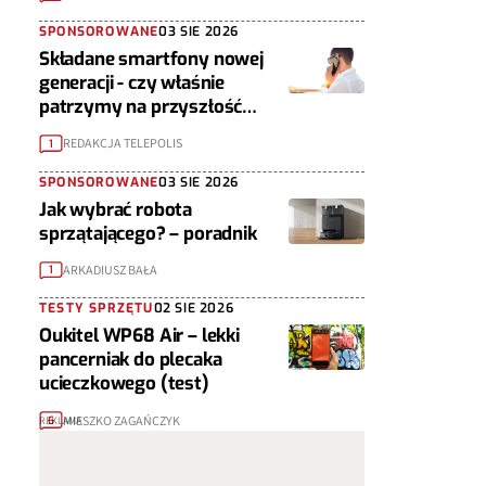
SPONSOROWANE
03 SIE 2026
Składane smartfony nowej
generacji - czy właśnie
patrzymy na przyszłość
urządzeń mobilnych?
REDAKCJA TELEPOLIS
1
SPONSOROWANE
03 SIE 2026
Jak wybrać robota
sprzątającego? – poradnik
ARKADIUSZ BAŁA
1
TESTY SPRZĘTU
02 SIE 2026
Oukitel WP68 Air – lekki
pancerniak do plecaka
ucieczkowego (test)
MIESZKO ZAGAŃCZYK
6