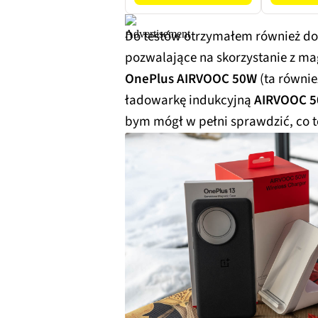
skoku, 
Do testów otrzymałem również d
pozwalające na skorzystanie z m
OnePlus AIRVOOC 50W
(ta równie
ładowarkę indukcyjną
AIRVOOC 
bym mógł w pełni sprawdzić, co t