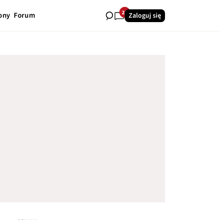
23
ony
Forum
Zaloguj się