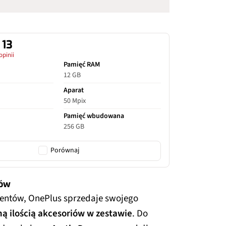
 13
opinii
Pamięć RAM
12 GB
Aparat
50 Mpix
Pamięć wbudowana
256 GB
Porównaj
ków
centów, OnePlus sprzedaje swojego
ą ilością akcesoriów w zestawie
. Do