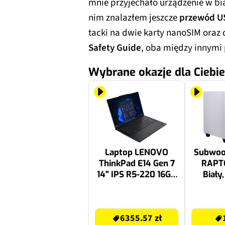
mnie przyjechało urządzenie w bi
nim znalazłem jeszcze
przewód U
tacki na dwie karty nanoSIM oraz
Safety Guide
, oba między innymi 
Wybrane okazje dla Ciebie
Laptop LENOVO
Subwoo
ThinkPad E14 Gen 7
RAPT
14" IPS R5-220 16GB
Biały
RAM 512GB SSD
150W,
Windows 11
Ref
7209.99 zł
1499 zł
Professional
Przet
6355.57 zł
fronci