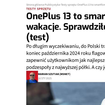
Strona główna
Publicystyka
Testy sprzętu
OnePlus 13 to smartfon
TESTY SPRZĘTU
OnePlus 13 to smar
wakacje. Sprawdzi
(test)
Po długim wyczekiwaniu, do Polski t
koniec października 2024 roku flago
zapewnić użytkownikom jak najlepsz
podzespoły z najwyższej półki. A czy 
MARIAN SZUTIAK (MSNET)
16 STY 2025