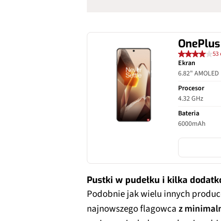
OnePlus
53 
Ekran
6.82" AMOLED
Procesor
4.32 GHz
Bateria
6000mAh
Pustki w pudełku i kilka dodat
Podobnie jak wielu innych produ
najnowszego flagowca
z minimaln