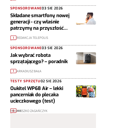
SPONSOROWANE
03 SIE 2026
Składane smartfony nowej
generacji - czy właśnie
patrzymy na przyszłość
urządzeń mobilnych?
REDAKCJA TELEPOLIS
1
SPONSOROWANE
03 SIE 2026
Jak wybrać robota
sprzątającego? – poradnik
ARKADIUSZ BAŁA
1
TESTY SPRZĘTU
02 SIE 2026
Oukitel WP68 Air – lekki
pancerniak do plecaka
ucieczkowego (test)
MIESZKO ZAGAŃCZYK
6