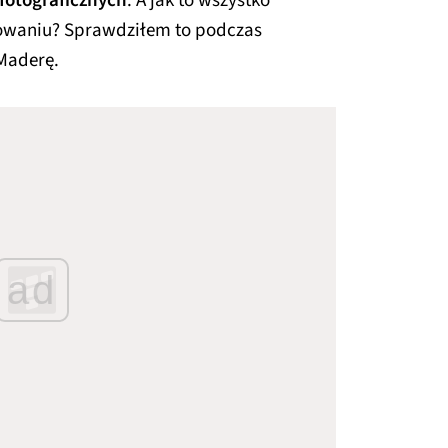
fotograficznych
. A jak to wszystko
owaniu? Sprawdziłem to podczas
Maderę.
ad