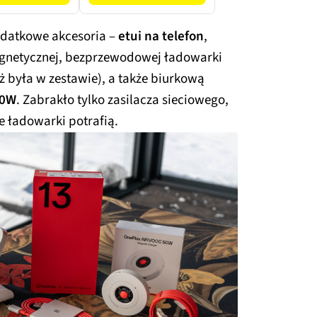
Tryb "Stand
By"
odatkowe akcesoria –
etui na telefon
,
agnetycznej, bezprzewodowej ładowarki
ż była w zestawie), a także biurkową
50W
. Zabrakło tylko zasilacza sieciowego,
e ładowarki potrafią.