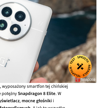
d, wyposażony smartfon tej chińskiej
e potężny
Snapdragon 8 Elite
. W
yświetlacz
,
mocne głośniki
i