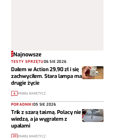
Najnowsze
TESTY SPRZĘTU
06 SIE 2026
Dałem w Action 29,90 zł i się
zachwyciłem. Stara lampa ma
drugie życie
PAWEŁ MARETYCZ
6
PORADNIKI
05 SIE 2026
Trik z szarą taśmą. Polacy nie
wiedzą, a ja wygrałem z
upałami
PAWEŁ MARETYCZ
20