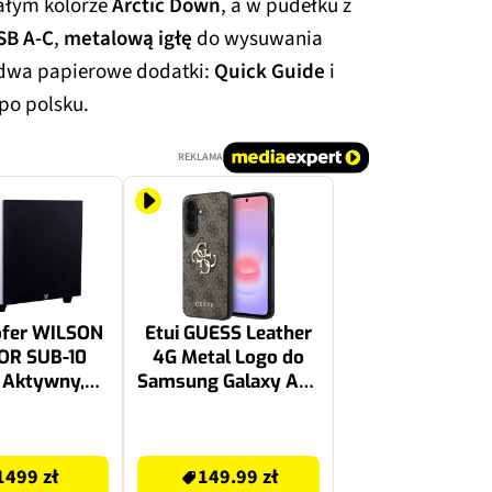
ałym kolorze
Arctic Down
, a w pudełku z
SB A-C
,
metalową igłę
do wysuwania
 dwa papierowe dodatki:
Quick Guide
i
po polsku.
REKLAMA
fer WILSON
Etui GUESS Leather
OR SUB-10
4G Metal Logo do
, Aktywny,
Samsung Galaxy A37
 Typ Bass
5G Brązowy
lex, 10"
149.99 zł
wornik na
1499 zł
149.99 zł
e o długim