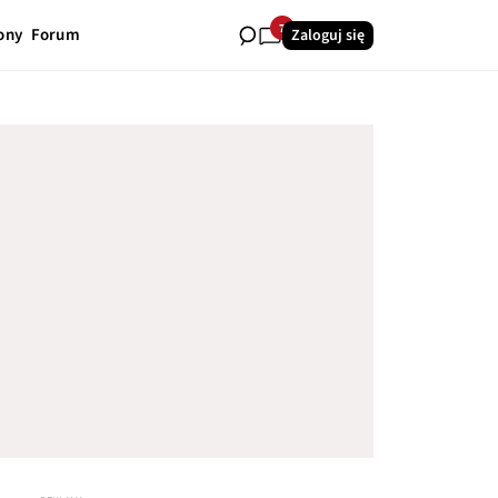
7
ony
Forum
Zaloguj się