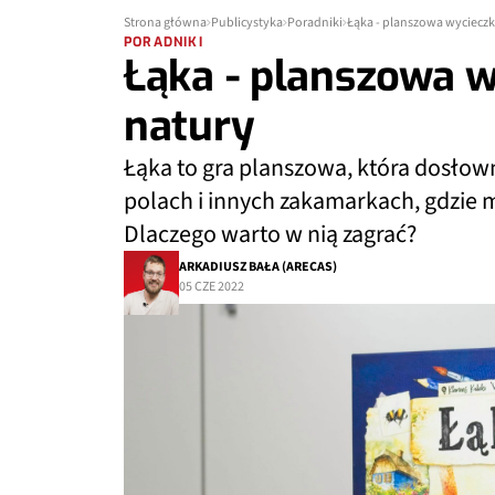
Strona główna
Publicystyka
Poradniki
Łąka - planszowa wycieczk
PORADNIKI
Łąka - planszowa w
natury
Łąka to gra planszowa, która dosłown
polach i innych zakamarkach, gdzie m
Dlaczego warto w nią zagrać?
ARKADIUSZ BAŁA (ARECAS)
05 CZE 2022