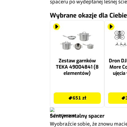
spaceru po wydeptanej leśnej ścież
Wybrane okazje dla Ciebie
Zestaw garnków
Dron DJI
TEKA 49004841 (8
More C
elementów)
ujęcia
lotu 
949.99 zł
3329 zł
651 zł
Sentymentalny spacer
Wyobraźcie sobie, że znowu macie 