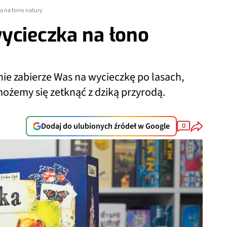
a na łono natury
ycieczka na łono
ie zabierze Was na wycieczkę po lasach,
ożemy się zetknąć z dziką przyrodą.
Dodaj do ulubionych źródeł w Google
0