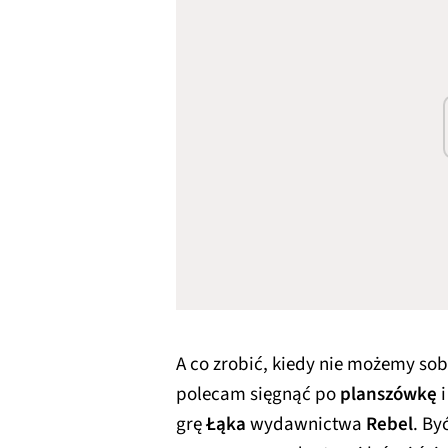
A co zrobić, kiedy nie możemy so
polecam sięgnąć po
planszówkę
i
grę
Łąka
wydawnictwa
Rebel
. By