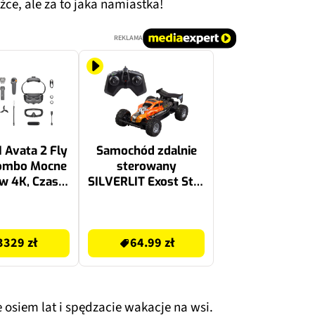
ce, ale za to jaka namiastka!
REKLAMA
 Avata 2 Fly
Samochód zdalnie
ombo Mocne
sterowany
 w 4K, Czas
SILVERLIT Exost Star
do 23 min.
Drive TE20720
64.99 zł
3329 zł
64.99 zł
osiem lat i spędzacie wakacje na wsi.