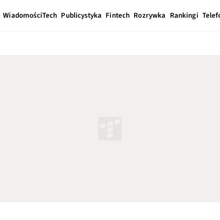
Wiadomości
Tech
Publicystyka
Fintech
Rozrywka
Rankingi
Telef