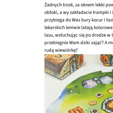
Żadnych trosk, za oknem lekki po
obłoki, a wy zakładacie trampki i
przybiega do Was bury kocur i ła
lekarskich leniwie latają kolorowe
lasu, wsłuchując się po drodze w
przebiegnie Wam dziki zająć? A m
rudą wiewiórkę?