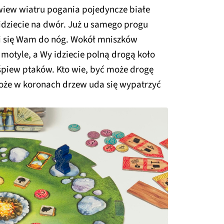
wiew wiatru pogania pojedyncze białe
 idziecie na dwór. Już u samego progu
si się Wam do nóg. Wokół mniszków
 motyle, a Wy idziecie polną drogą koło
 śpiew ptaków. Kto wie, być może drogę
oże w koronach drzew uda się wypatrzyć