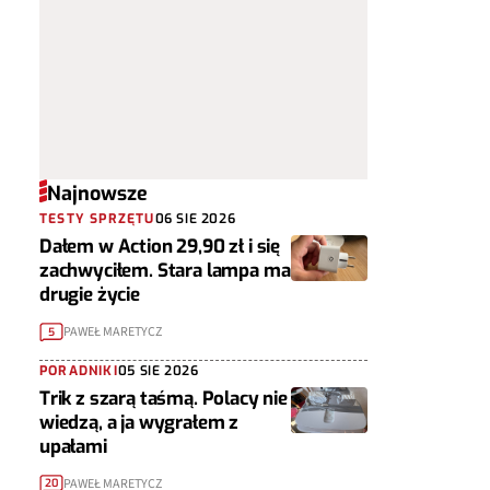
Najnowsze
TESTY SPRZĘTU
06 SIE 2026
Dałem w Action 29,90 zł i się
zachwyciłem. Stara lampa ma
drugie życie
PAWEŁ MARETYCZ
5
PORADNIKI
05 SIE 2026
Trik z szarą taśmą. Polacy nie
wiedzą, a ja wygrałem z
upałami
PAWEŁ MARETYCZ
20