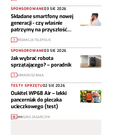
SPONSOROWANE
03 SIE 2026
Składane smartfony nowej
generacji - czy właśnie
patrzymy na przyszłość
urządzeń mobilnych?
REDAKCJA TELEPOLIS
1
SPONSOROWANE
03 SIE 2026
Jak wybrać robota
sprzątającego? – poradnik
ARKADIUSZ BAŁA
1
TESTY SPRZĘTU
02 SIE 2026
Oukitel WP68 Air – lekki
pancerniak do plecaka
ucieczkowego (test)
MIESZKO ZAGAŃCZYK
6