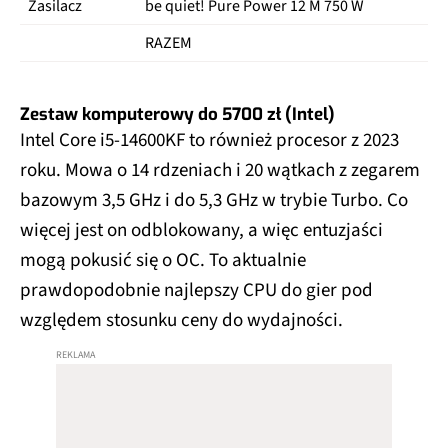
Zasilacz
be quiet! Pure Power 12 M 750 W
49
RAZEM
52
Zestaw komputerowy do 5700 zł (Intel)
Intel Core i5-14600KF to również procesor z 2023
roku. Mowa o 14 rdzeniach i 20 wątkach z zegarem
bazowym 3,5 GHz i do 5,3 GHz w trybie Turbo. Co
więcej jest on odblokowany, a więc entuzjaści
mogą pokusić się o OC. To aktualnie
prawdopodobnie najlepszy CPU do gier pod
względem stosunku ceny do wydajności.