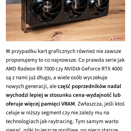
W przypadku kart graficznych również nie zawsze
proponujemy to co najnowsze. Co prawda serie jak
AMD Radeon RX 7000 czy NVIDIA GeForce RTX 4000
są z nami już długo, a wiele osób wyczekuje
nowych generacji, ale
część poprzedników nadal
wychodzi lepiej w stosunku cena-wydajność
lub
oferuje więcej pamięci VRAM
. Zwłaszcza, jeśli ktoś
celuje w niższy segment czy nie zależy mu na
technologiach jak raytracing. Tym samym warto
sięgać, póki to jeszcze możliwe, po nieco starsze