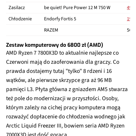
Zasilacz
be quiet! Pure Power 12 M 750 W
499 
Chłodzenie
Endorfy Fortis 5
199 
RAZEM
5683
Zestaw komputerowy do 6800 zł (AMD)
AMD Ryzen 7 7800X3D to aktualnie najlepsze co
Czerwoni mają do zaoferowania dla graczy. Co
prawda dostajemy tutaj "tylko" 8 rdzeni i 16
wątków, ale pierwsze skrzypce gra aż 96 MB
pamięci L3. Płyta główna z gniazdem AM5 stwarza
też pole do modernizacji w przyszłości. Osoby,
którym zależy na cichej pracy komputera mogą
rozważyć dopłacenie do chłodzenia wodnego jak
Arctic Liquid Freezer III, bowiem seria AMD Ryzen
7000X3D jest dość gorąca.