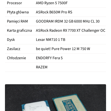
Procesor
AMD Ryzen 5 7500F
Płyta główna
ASRock B650M Pro RS
Pamięci RAM
GOODRAM IRDM 32 GB 6000 MHz CL 30
Karta graficzna
ASRock Radeon RX 7700 XT Challenger OC 12
Dysk
Lexar NM710 1 TB
Zasilacz
be quiet! Pure Power 12 M 750 W
Chłodzenie
ENDORFY Fera 5
RAZEM