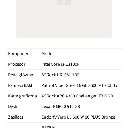
Komponent
Model
Ce
Procesor
Intel Core i3‑13100F
359
Płyta główna
ASRock H610M-HDS
279
Pamięci RAM
Patriot Viper Steel 16 GB 3600 MHz CL 17
159
Karta graficzna
ASRock ARC A380 Challenger ITX 6 GB
549
Dysk
Lexar NM620 512 GB
149
Zasilacz
Endorfy Vero L5 500 W 80 PLUS Bronze
219
RAZEM
17