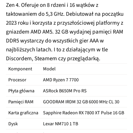
Zen 4. Oferuje on 8 rdzeni i 16 wątków z
taktowaniem do 5,3 GHz. Debiutował na początku
2023 roku i korzysta z przyszłościowej platformy z
gniazdem AMD AM5. 32 GB wydajnej pamięci RAM
DDR5 wystarczy do wszystkich gier AAA w
najbliższych latach. I to z działającym w tle
Discordem, Steamem czy przeglądarką.
Komponent
Model
C
Procesor
AMD Ryzen 7 7700
13
Płyta główna
ASRock B650M Pro RS
59
Pamięci RAM
GOODRAM IRDM 32 GB 6000 MHz CL 30
43
Karta graficzna
Sapphire Radeon RX 7800 XT Pulse 16 GB
20
Dysk
Lexar NM710 1 TB
29