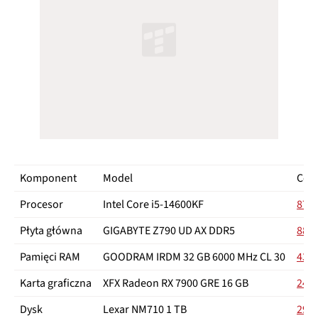
Komponent
Model
Cen
Procesor
Intel Core i5-14600KF
879 
Płyta główna
GIGABYTE Z790 UD AX DDR5
889 
Pamięci RAM
GOODRAM IRDM 32 GB 6000 MHz CL 30
439 
Karta graficzna
XFX Radeon RX 7900 GRE 16 GB
2479
Dysk
Lexar NM710 1 TB
299 