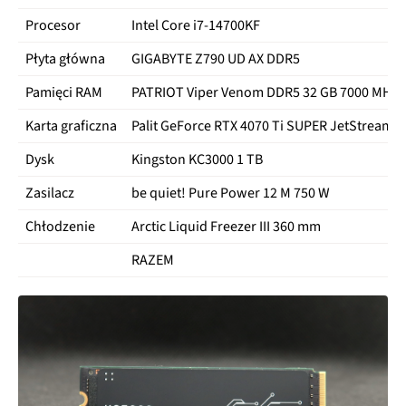
Procesor
Intel Core i7-14700KF
Płyta główna
GIGABYTE Z790 UD AX DDR5
Pamięci RAM
PATRIOT Viper Venom DDR5 32 GB 7000 MHz 
Karta graficzna
Palit GeForce RTX 4070 Ti SUPER JetStream 
Dysk
Kingston KC3000 1 TB
Zasilacz
be quiet! Pure Power 12 M 750 W
Chłodzenie
Arctic Liquid Freezer III 360 mm
RAZEM