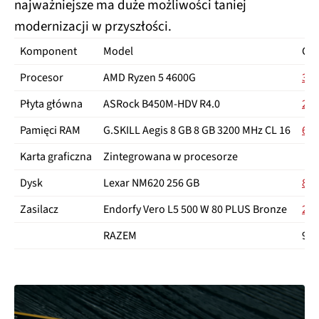
najważniejsze ma duże możliwości taniej
modernizacji w przyszłości.
Komponent
Model
Ce
Procesor
AMD Ryzen 5 4600G
399
Płyta główna
ASRock B450M-HDV R4.0
215
Pamięci RAM
G.SKILL Aegis 8 GB 8 GB 3200 MHz CL 16
65 
Karta graficzna
Zintegrowana w procesorze
Dysk
Lexar NM620 256 GB
89 
Zasilacz
Endorfy Vero L5 500 W 80 PLUS Bronze
219
RAZEM
987