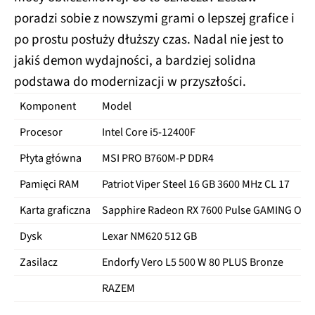
poradzi sobie z nowszymi grami o lepszej grafice i
po prostu posłuży dłuższy czas. Nadal nie jest to
jakiś demon wydajności, a bardziej solidna
podstawa do modernizacji w przyszłości.
Komponent
Model
Procesor
Intel Core i5‑12400F
Płyta główna
MSI PRO B760M-P DDR4
Pamięci RAM
Patriot Viper Steel 16 GB 3600 MHz CL 17
Karta graficzna
Sapphire Radeon RX 7600 Pulse GAMING OC 
Dysk
Lexar NM620 512 GB
Zasilacz
Endorfy Vero L5 500 W 80 PLUS Bronze
RAZEM