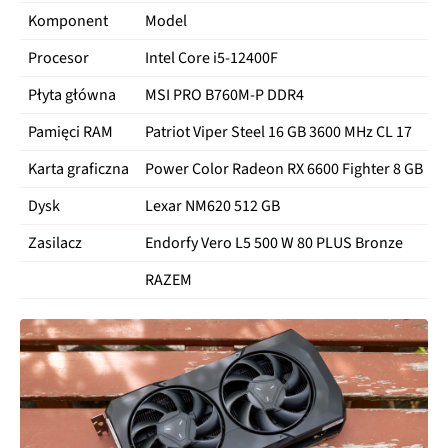
Komponent
Model
C
Procesor
Intel Core i5‑12400F
4
Płyta główna
MSI PRO B760M-P DDR4
3
Pamięci RAM
Patriot Viper Steel 16 GB 3600 MHz CL 17
1
Karta graficzna
Power Color Radeon RX 6600 Fighter 8 GB
9
Dysk
Lexar NM620 512 GB
1
Zasilacz
Endorfy Vero L5 500 W 80 PLUS Bronze
2
RAZEM
2