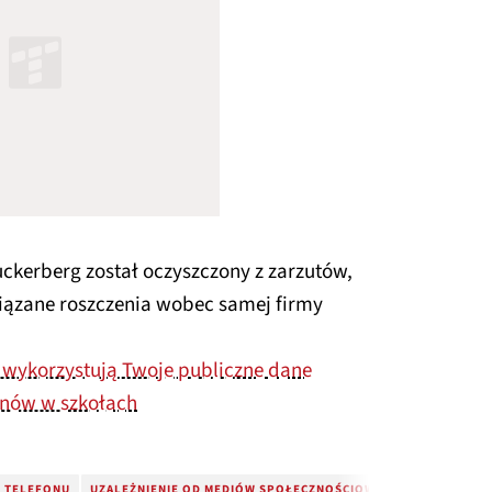
ckerberg został oczyszczony z zarzutów,
iązane roszczenia wobec samej firmy
 wykorzystują Twoje publiczne dane
onów w szkołach
D TELEFONU
UZALEŻNIENIE OD MEDIÓW SPOŁECZNOŚCIOWYCH
SZKODLIWY