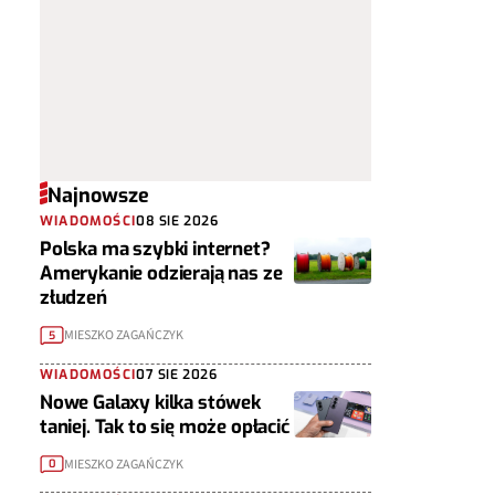
Najnowsze
WIADOMOŚCI
08 SIE 2026
Polska ma szybki internet?
Amerykanie odzierają nas ze
złudzeń
MIESZKO ZAGAŃCZYK
5
WIADOMOŚCI
07 SIE 2026
Nowe Galaxy kilka stówek
taniej. Tak to się może opłacić
MIESZKO ZAGAŃCZYK
0