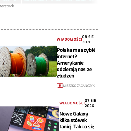
terstock
08 SIE
WIADOMOŚCI
2026
Polska ma szybki
internet?
Amerykanie
odzierają nas ze
złudzeń
MIESZKO ZAGAŃCZYK
5
07 SIE
WIADOMOŚCI
2026
Nowe Galaxy
kilka stówek
taniej. Tak to się