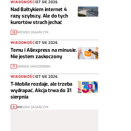
WIADOMOŚCI
07 SIE 2026
Nad Bałtykiem internet 4
razy szybszy. Ale do tych
kurortów strach jechać
MIESZKO ZAGAŃCZYK
15
WIADOMOŚCI
07 SIE 2026
Temu i Aliexpress na minusie.
Nie jestem zaskoczony
DAMIAN JAROSZEWSKI
11
WIADOMOŚCI
07 SIE 2026
T-Mobile rozdaje, ale trzeba
wydrapać. Akcja trwa do 31
sierpnia
MIESZKO ZAGAŃCZYK
1