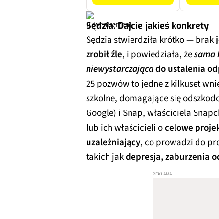
Sędzia: Dajcie jakieś konkrety
Sędzia stwierdziła krótko — brak
j
zrobił źle
, i powiedziała, że
sama k
niewystarczająca
do ustalenia od
25 pozwów to jedne z kilkuset wnie
szkolne, domagające się odszkodo
Google) i Snap, właściciela Snapc
lub ich właścicieli o
celowe proje
uzależniający
, co prowadzi do p
takich jak
depresja, zaburzenia o