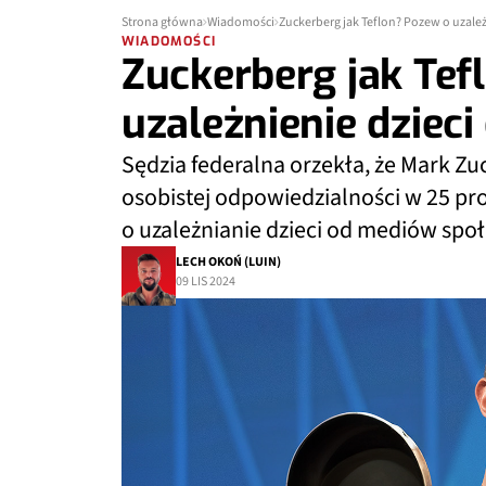
Strona główna
Wiadomości
Zuckerberg jak Teflon? Pozew o uzale
WIADOMOŚCI
Zuckerberg jak Tef
uzależnienie dziec
Sędzia federalna orzekła, że Mark Zu
osobistej odpowiedzialności w 25 pr
o uzależnianie dzieci od mediów spo
LECH OKOŃ (LUIN)
09 LIS 2024