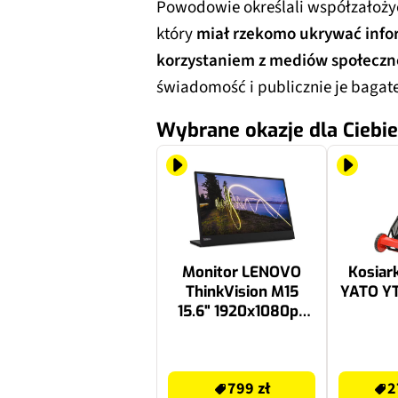
Powodowie określali współzałoży
który
miał rzekomo ukrywać info
korzystaniem z mediów społeczno
świadomość i publicznie je bagat
Wybrane okazje dla Ciebie
Monitor LENOVO
Kosiar
ThinkVision M15
YATO Y
15.6" 1920x1080px
IPS
799 zł
279.99 zł
799 zł
2