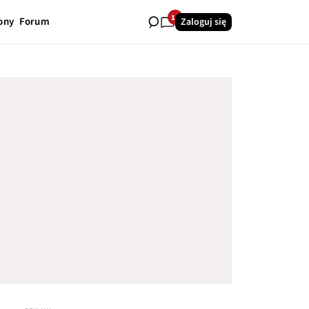
14
ony
Forum
Zaloguj się