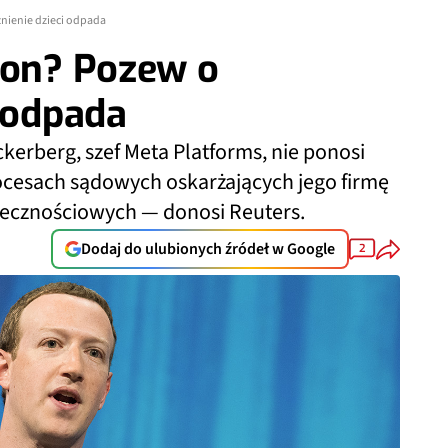
żnienie dzieci odpada
lon? Pozew o
i odpada
ckerberg, szef Meta Platforms, nie ponosi
ocesach sądowych oskarżających jego firmę
łecznościowych — donosi Reuters.
Dodaj do ulubionych źródeł w Google
2