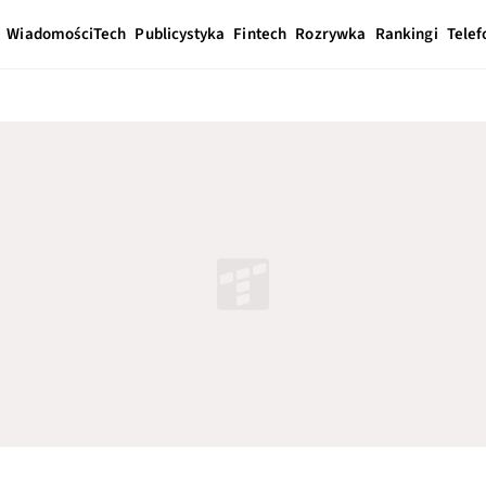
Wiadomości
Tech
Publicystyka
Fintech
Rozrywka
Rankingi
Telef