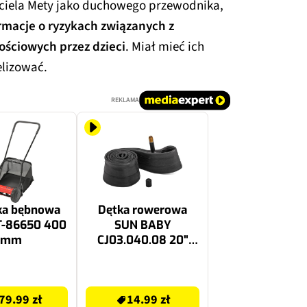
ciela Mety jako duchowego przewodnika,
rmacje o ryzykach związanych z
ściowych przez dzieci
. Miał mieć ich
elizować.
REKLAMA
ka bębnowa
Dętka rowerowa
T-86650 400
SUN BABY
mm
CJ03.040.08 20"
Schradera/Auto
14.99 zł
79.99 zł
14.99 zł