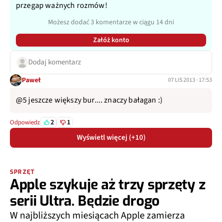
przegap ważnych rozmów!
Możesz dodać 3 komentarze w ciągu 14 dni
Załóż konto
Dodaj komentarz
Paweł
07 LIS 2013 · 17:53
@5 jeszcze większy bur.... znaczy bałagan :)
2
1
Odpowiedz
Wyświetl więcej (+10)
SPRZĘT
Apple szykuje aż trzy sprzęty z
serii Ultra. Będzie drogo
W najbliższych miesiącach Apple zamierza