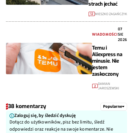
strach jechać
MIESZKO ZAGAŃCZYK
12
07
WIADOMOŚCI
SIE
2026
Temu i
Aliexpress na
minusie. Nie
jestem
zaskoczony
DAMIAN
2
JAROSZEWSKI
38 komentarzy
Popularne
Zaloguj się, by śledzić dyskuję
Dołącz do użytkowników, pisz bez limitu, śledź
odpowiedzi oraz reakcje na swoje komentarze. Nie