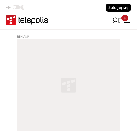
Zaloguj się
9