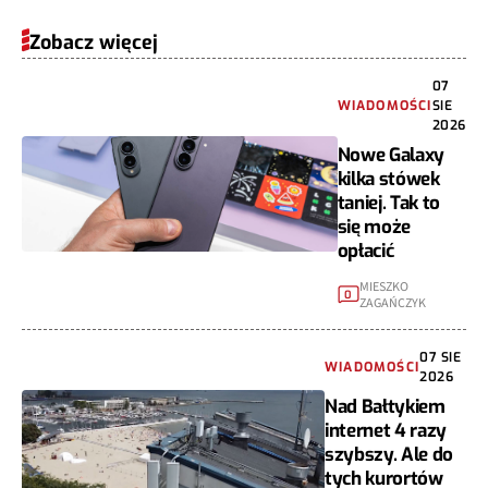
Zobacz więcej
07
WIADOMOŚCI
SIE
2026
Nowe Galaxy
kilka stówek
taniej. Tak to
się może
opłacić
MIESZKO
0
ZAGAŃCZYK
07 SIE
WIADOMOŚCI
2026
Nad Bałtykiem
internet 4 razy
szybszy. Ale do
tych kurortów