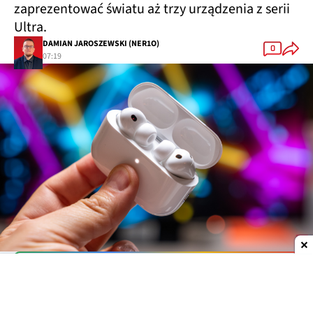
zaprezentować światu aż trzy urządzenia z serii
Ultra.
DAMIAN JAROSZEWSKI (NER1O)
0
07:19
Dodaj do ulubionych źródeł w Google
Nie jest tajemnicą, że Apple szykuje całkowicie
nową serię urządzeń o nazwie Ultra. Mają to być