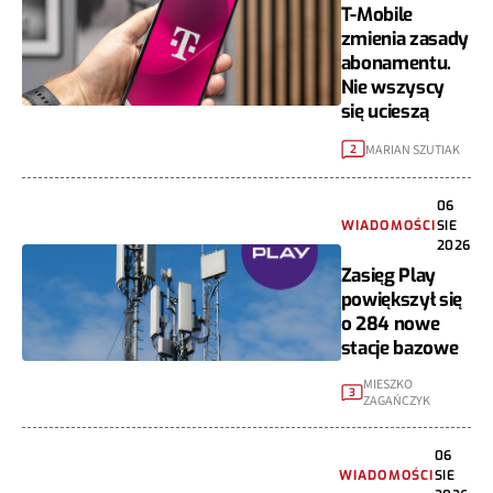
T-Mobile
zmienia zasady
abonamentu.
Nie wszyscy
się ucieszą
MARIAN SZUTIAK
2
06
WIADOMOŚCI
SIE
2026
Zasięg Play
powiększył się
o 284 nowe
stacje bazowe
MIESZKO
3
ZAGAŃCZYK
06
WIADOMOŚCI
SIE