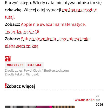
Kaczyńskiego. Wtedy cała inicjatywa odbiła im się
czkawką. Więcej o tej sytuacji
można przeczytać
tutaj.
Zobacz:
Apple nie uważał na matematyce.
Twierdzi, że 8 > 16
Zobacz:
Saturn się zmienia. Jego pierścienie
niebawem znikną
MICROSOFT
DEEPFAKE
Źródła zdjęć: Pawel Ciach / Shutterstock.com
Źródła tekstu: Microsoft
Zobacz więcej
06
WIADOMOŚCI
SIE
2026