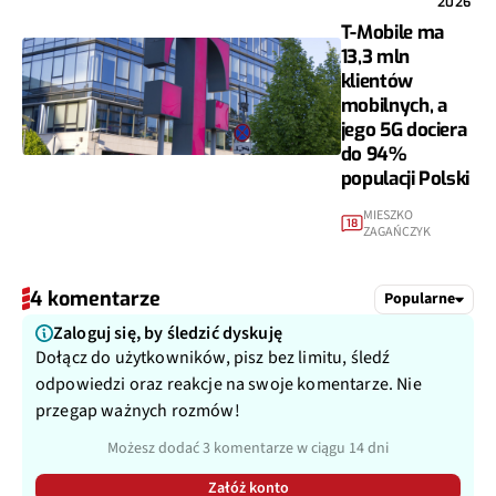
2026
T-Mobile ma
13,3 mln
klientów
mobilnych, a
jego 5G dociera
do 94%
populacji Polski
MIESZKO
18
ZAGAŃCZYK
4 komentarze
Popularne
Zaloguj się, by śledzić dyskuję
Dołącz do użytkowników, pisz bez limitu, śledź
odpowiedzi oraz reakcje na swoje komentarze. Nie
przegap ważnych rozmów!
Możesz dodać 3 komentarze w ciągu 14 dni
Załóż konto