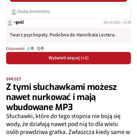
Dodaj komentarz
~gość
08 LIS 2023 · 19:38
Twarz psychopaty. Podobna do Hannibala Lectera.
0
0
Odpowiedz
Wyświetl więcej (+2)
SPRZĘT
Z tymi słuchawkami możesz
nawet nurkować i mają
wbudowane MP3
Słuchawki, które do tego stopnia nie boją się
wody, że działają nawet pod nią to dla wielu
osób prawdziwa gratka. Zwłaszcza kiedy same w