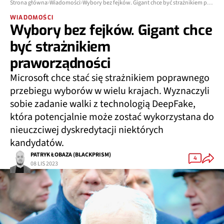
Strona główna
Wiadomości
Wybory bez fejków. Gigant chce być strażnikiem praworządności
WIADOMOŚCI
Wybory bez fejków. Gigant chce
być strażnikiem
praworządności
Microsoft chce stać się strażnikiem poprawnego
przebiegu wyborów w wielu krajach. Wyznaczyli
sobie zadanie walki z technologią DeepFake,
która potencjalnie może zostać wykorzystana do
nieuczciwej dyskredytacji niektórych
kandydatów.
PATRYK ŁOBAZA (BLACKPRISM)
4
08 LIS 2023