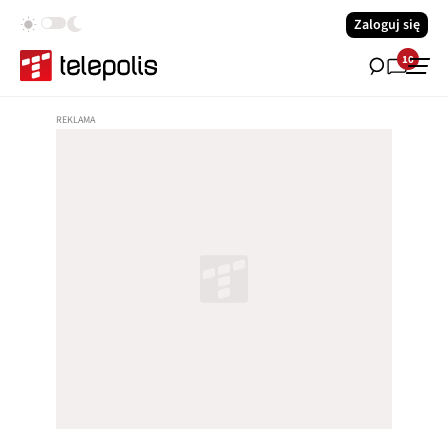
Zaloguj się
10