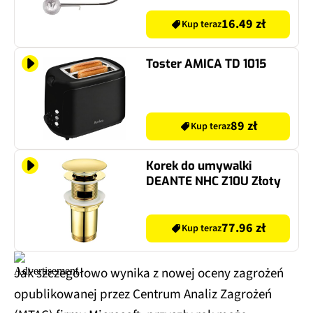
szt.)
16.49 zł
Kup teraz
Toster AMICA TD 1015
89 zł
Kup teraz
Korek do umywalki
DEANTE NHC Z10U Złoty
77.96 zł
Kup teraz
Jak szczegółowo wynika z nowej oceny zagrożeń
opublikowanej przez Centrum Analiz Zagrożeń