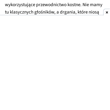
wykorzystujące przewodnictwo kostne. Nie mamy
tu klasycznych głośników, a drgania, które niosą
dźwięk po naszej czaszce i trafiają bezpośrednio
do ślimaka, omijając cały kanał słuchowy. Tym
samym mogą z nich korzystać osoby z
uszkodzonymi bębenkami.