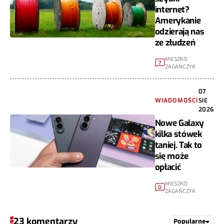
internet?
Amerykanie
odzierają nas
ze złudzeń
MIESZKO
7
ZAGAŃCZYK
07
WIADOMOŚCI
SIE
2026
Nowe Galaxy
kilka stówek
taniej. Tak to
się może
opłacić
MIESZKO
0
ZAGAŃCZYK
23 komentarzy
Popularne