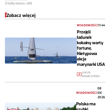
Źródła tekstu: UKE
Zobacz więcej
WIADOMOŚCI
11:44
Przejęli
ładunek
kokainy warty
fortunę.
Nietypowa
akcja
marynarki USA
JAKUB
0
KRAWCZYŃSKI
08
WIADOMOŚCI
SIE
2026
Polska ma
szybki