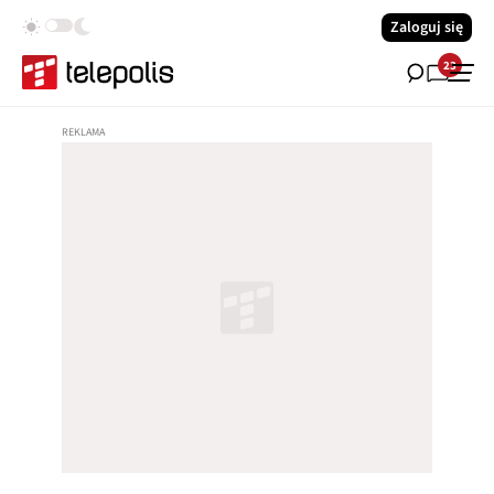
Zaloguj się
23