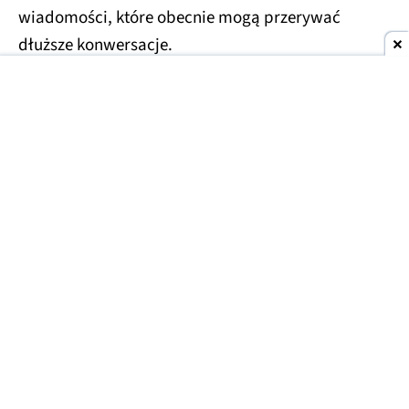
wiadomości, które obecnie mogą przerywać
dłuższe konwersacje.
Usprawnienia czekają również na droższe plany
Plus i Pro