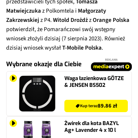
przedstawicieli tych spółek,
Tomasza
Matwiejczuka
z Polkomtela i
Małgorzaty
Zakrzewskiej
z P4.
Witold Drożdż
z
Orange Polska
potwierdził, że Pomarańczowi swój wstępny
wniosek złożyli dzisiaj (7 sierpnia 2023). Również
dzisiaj wniosek wysłał
T-Mobile Polska
.
REKLAMA
Wybrane okazje dla Ciebie
Waga łazienkowa GÖTZE
& JENSEN BS502
89.86 zł
Kup teraz
Żwirek dla kota BAZYL
Ag+ Lavender 4 x 10 l