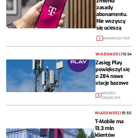
zmienia
zasady
abonamentu.
Nie wszyscy
się ucieszą
MARIAN SZUTIAK
1
WIADOMOŚCI
15:54
Zasięg Play
powiększył się
o 284 nowe
stacje bazowe
MIESZKO
3
ZAGAŃCZYK
WIADOMOŚCI
10:55
T-Mobile ma
13,3 mln
klientów