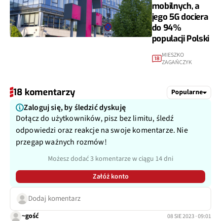
mobilnych, a
jego 5G dociera
do 94%
populacji Polski
MIESZKO
18
ZAGAŃCZYK
18 komentarzy
Popularne
Zaloguj się, by śledzić dyskuję
Dołącz do użytkowników, pisz bez limitu, śledź
odpowiedzi oraz reakcje na swoje komentarze. Nie
przegap ważnych rozmów!
Możesz dodać 3 komentarze w ciągu 14 dni
Załóż konto
Dodaj komentarz
~gość
08 SIE 2023 · 09:01