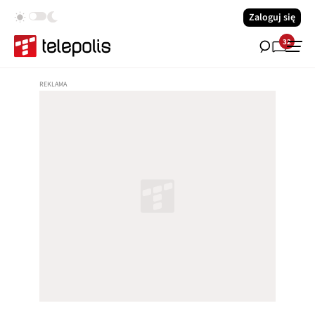
Zaloguj się
32