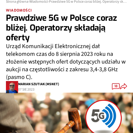
Strona główna
Wiadomości
Prawdziwe 5G w Polsce coraz bliżej. Operatorzy składają oferty
WIADOMOŚCI
Prawdziwe 5G w Polsce coraz
bliżej. Operatorzy składają
oferty
Urząd Komunikacji Elektronicznej dał
telekomom czas do 8 sierpnia 2023 roku na
złożenie wstępnych ofert dotyczących udziału w
aukcji na częstotliwości z zakresu 3,4-3,8 GHz
(pasmo C).
MARIAN SZUTIAK (MSNET)
18
07 SIE 2023