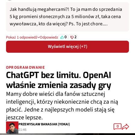
Jak handlują megahercami?! To ja mam do sprzedania
5 kg promieni słonecznych za 5 milionów zł, taka cena
wywoławcza, kto da więcej? Ps. To jest chore....
0
2
Pokaż 1 odpowiedź
Odpowiedz
Wyświetl więcej (+7)
OPROGRAMOWANIE
ChatGPT bez limitu. OpenAI
właśnie zmienia zasady gry
Mamy dobre wieści dla fanów sztucznej
inteligencji, którzy niekoniecznie chcą za nią
płacić. Jedne z najlepszych modeli stają się
jeszcze lepsze.
PRZEMYSŁAW BANASIAK (YOKAI)
0
21:46