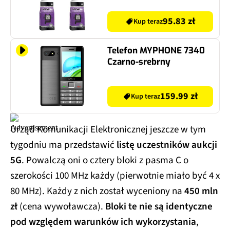
95.83 zł
Kup teraz
Telefon MYPHONE 7340
Czarno-srebrny
159.99 zł
Kup teraz
Urząd Komunikacji Elektronicznej jeszcze w tym
tygodniu ma przedstawić
listę uczestników aukcji
5G
. Powalczą oni o cztery bloki z pasma C o
szerokości 100 MHz każdy (pierwotnie miało być 4 x
80 MHz). Każdy z nich został wyceniony na
450 mln
zł
(cena wywoławcza).
Bloki te nie są identyczne
pod względem warunków ich wykorzystania
,