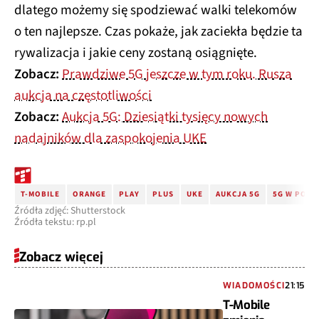
dlatego możemy się spodziewać walki telekomów
o ten najlepsze. Czas pokaże, jak zaciekła będzie ta
rywalizacja i jakie ceny zostaną osiągnięte.
Zobacz:
Prawdziwe 5G jeszcze w tym roku. Rusza
aukcja na częstotliwości
Zobacz:
Aukcja 5G: Dziesiątki tysięcy nowych
nadajników dla zaspokojenia UKE
T-MOBILE
ORANGE
PLAY
PLUS
UKE
AUKCJA 5G
5G W POLS
Źródła zdjęć: Shutterstock
Źródła tekstu: rp.pl
Zobacz więcej
WIADOMOŚCI
21:15
T-Mobile