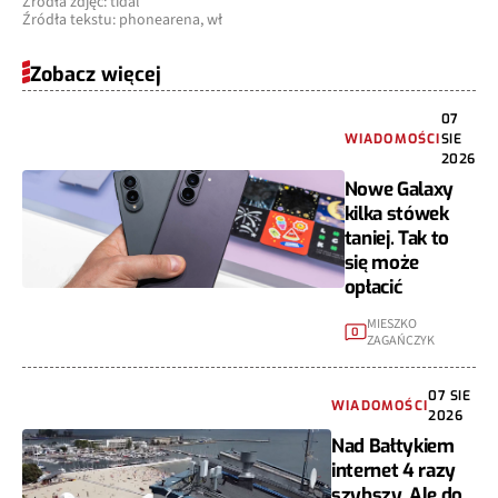
Źródła tekstu: phonearena, wł
Zobacz więcej
07
WIADOMOŚCI
SIE
2026
Nowe Galaxy
kilka stówek
taniej. Tak to
się może
opłacić
MIESZKO
0
ZAGAŃCZYK
07 SIE
WIADOMOŚCI
2026
Nad Bałtykiem
internet 4 razy
szybszy. Ale do