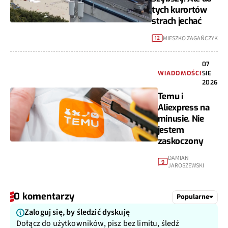
tych kurortów
strach jechać
MIESZKO ZAGAŃCZYK
12
07
WIADOMOŚCI
SIE
2026
Temu i
Aliexpress na
minusie. Nie
jestem
zaskoczony
DAMIAN
9
JAROSZEWSKI
0 komentarzy
Popularne
Zaloguj się, by śledzić dyskuję
Dołącz do użytkowników, pisz bez limitu, śledź