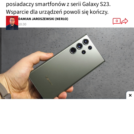
posiadaczy smartfonów z serii Galaxy S23.
Wsparcie dla urządzeń powoli się kończy.
DAMIAN JAROSZEWSKI (NER1O)
0
10:30
Dodaj do ulubionych źródeł w Google
Samsung na premierę modeli Galaxy S23
obiecywał, że te otrzymają co najmniej 4-letnie