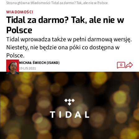
Strona główna
Wiadomości
Tidal za darmo? Tak, ale nie w Polsce
WIADOMOŚCI
Tidal za darmo? Tak, ale nie w
Polsce
Tidal wprowadza także w pełni darmową wersję.
Niestety, nie będzie ona póki co dostępna w
Polsce.
MICHAŁ ŚWIECH (ISAND)
0
19 LIS 2021