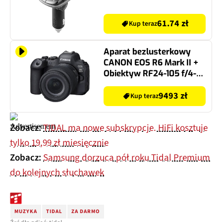
61.74 zł
Kup teraz
Aparat bezlusterkowy
CANON EOS R6 Mark II +
Obiektyw RF24-105 f/4-7.1
IS STM (5666C020), Full
Frame, 24.2Mpix, 4K60
9493 zł
Kup teraz
Zobacz:
TIDAL ma nowe subskrypcje. HiFi kosztuje
tylko 19,99 zł miesięcznie
Zobacz:
Samsung dorzuca pół roku Tidal Premium
do kolejnych słuchawek
MUZYKA
TIDAL
ZA DARMO
Źródła zdjęć: tidal