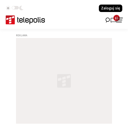
Zaloguj się
13